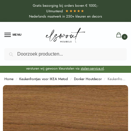
Gratis bezorging bij orders boven € 1000,-
★★★★★
Uitmuntend
Nederlands maatwerk in 250+ kleuren en decors
MENU
0
Zoeken
Door de bouwvakperiode geldt voor alle collecties momenteel een EXTRA
levertijd van circa 3-4 weken bovenop de reguliere levertijd.
Onze showroom blijft gewoon geopend voor advies, inspiratie. Daarnaast
versturen wij gewoon kleurstalen via
stalen-service.nl
.
Home
Keukenfrontjes voor IKEA Metod
Donker Houtdecor
Keukenfronten Notenhout Dijon Natuur voor Ikea Metod (H3734)
/
/
/