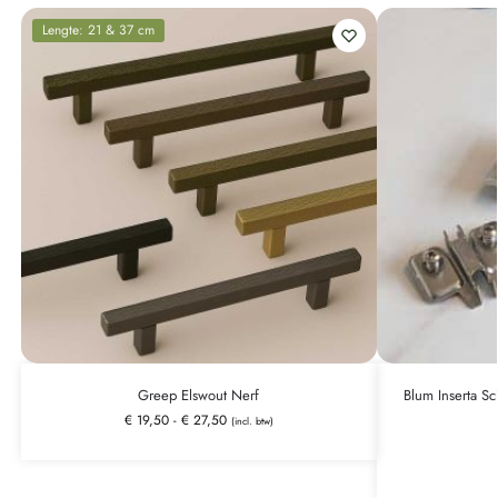
Lengte: 21 & 37 cm
Greep Elswout Nerf
Blum Inserta Sc
€
19,50
-
€
27,50
(incl. btw)