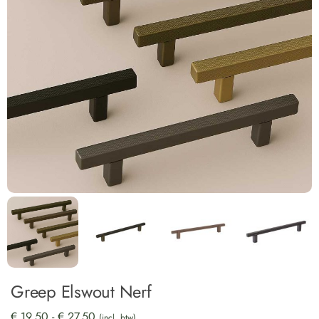
Greep Elswout Nerf
€
19,50
-
€
27,50
(incl. btw)