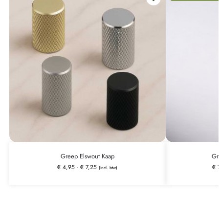
Greep Elswout Kaap
Gr
€
4,95
-
€
7,25
€
7
(incl. btw)