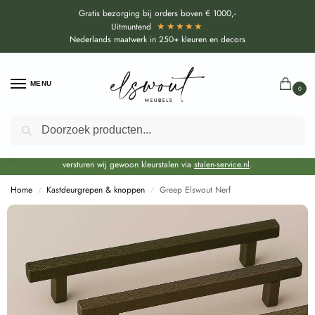
Gratis bezorging bij orders boven € 1000,-
★★★★★
Uitmuntend
Nederlands maatwerk in 250+ kleuren en decors
MENU
0
Zoeken
Door de bouwvakperiode geldt voor alle collecties momenteel een EXTRA
levertijd van circa 3-4 weken bovenop de reguliere levertijd.
Onze showroom blijft gewoon geopend voor advies, inspiratie. Daarnaast
versturen wij gewoon kleurstalen via
stalen-service.nl
.
Home
Kastdeurgrepen & knoppen
Greep Elswout Nerf
/
/