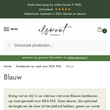
Gratis bezorging bij orders boven € 1000,-
★★★★★
Uitmuntend
Nederlands maatwerk in 250+ kleuren en decors
MENU
0
Zoeken
Door de bouwvakperiode geldt voor alle collecties momenteel een EXTRA
levertijd van circa 3-4 weken bovenop de reguliere levertijd.
Onze showroom blijft gewoon geopend voor advies, inspiratie. Daarnaast
versturen wij gewoon kleurstalen via
stalen-service.nl
.
Home
Kastdeuren op maat voor IKEA PAX
Blauw
/
/
Blauw
Breng rust en stijl in uw interieur met onze Blauwe kastdeuren,
op maat gemaakt voor IKEA PAX. Deze deuren, die optioneel
de lengte van de vloer tot het plafond hebben, geven uw ruimte