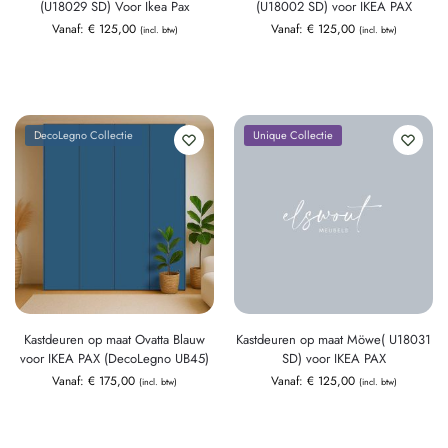
(U18029 SD) Voor Ikea Pax
(U18002 SD) voor IKEA PAX
Vanaf:
€
125,00
Vanaf:
€
125,00
(incl. btw)
(incl. btw)
DecoLegno Collectie
Unique Collectie
Kastdeuren op maat Ovatta Blauw
Kastdeuren op maat Möwe( U18031
voor IKEA PAX (DecoLegno UB45)
SD) voor IKEA PAX
Vanaf:
€
175,00
Vanaf:
€
125,00
(incl. btw)
(incl. btw)