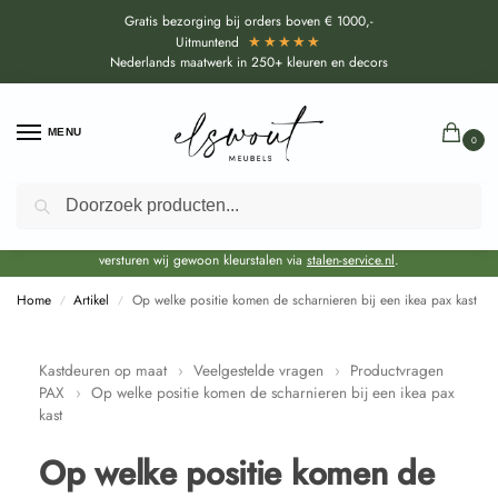
Gratis bezorging bij orders boven € 1000,-
★★★★★
Uitmuntend
Nederlands maatwerk in 250+ kleuren en decors
MENU
0
Zoeken
Door de bouwvakperiode geldt voor alle collecties momenteel een EXTRA
levertijd van circa 3-4 weken bovenop de reguliere levertijd.
Onze showroom blijft gewoon geopend voor advies, inspiratie. Daarnaast
versturen wij gewoon kleurstalen via
stalen-service.nl
.
Home
Artikel
Op welke positie komen de scharnieren bij een ikea pax kast
/
/
Kastdeuren op maat
›
Veelgestelde vragen
›
Productvragen
PAX
›
Op welke positie komen de scharnieren bij een ikea pax
kast
Op welke positie komen de