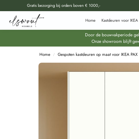
Gratis bezorging bij orders boven € 1000,-
Doorzoek al onze producten
Home
Kastdeuren voor IKEA
Door de bouwvakperiode geldt
Onze showroom blijft gew
Home
Gespoten kastdeuren op maat voor IKEA PAX
/