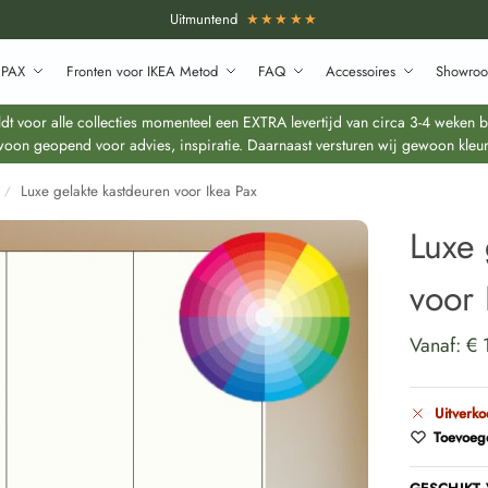
Uitmuntend
★★★★★
 PAX
Fronten voor IKEA Metod
FAQ
Accessoires
Showroo
 voor alle collecties momenteel een EXTRA levertijd van circa 3-4 weken bo
oon geopend voor advies, inspiratie. Daarnaast versturen wij gewoon kleur
Luxe gelakte kastdeuren voor Ikea Pax
/
Luxe 
voor 
Vanaf:
€
Uitverko
Toevoege