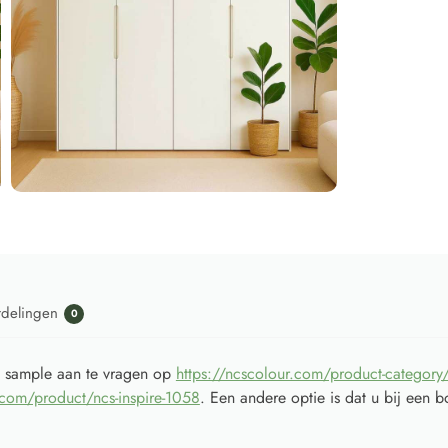
rdelingen
0
n sample aan te vragen op
https://ncscolour.com/product-category
.com/product/ncs-inspire-1058
. Een andere optie is dat u bij een b