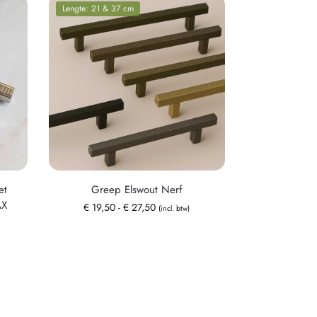
Lengte: 21 & 37 cm
et
Greep Elswout Nerf
AX
€
19,50
-
€
27,50
(incl. btw)