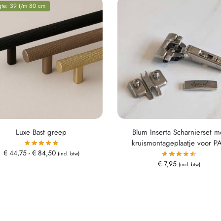
gte: 39 t/m 80 cm
Luxe Bast greep
Blum Inserta Scharnierset m
kruismontageplaatje voor P
€
44,75
-
€
84,50
(incl. btw)
€
7,95
(incl. btw)