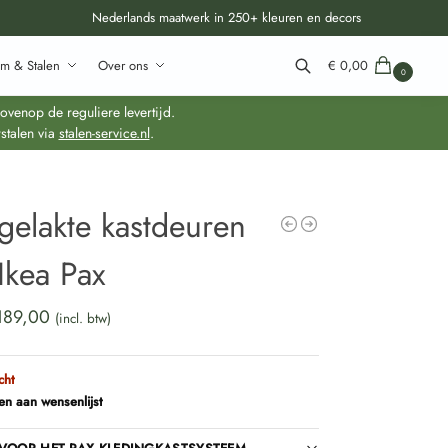
Nederlands maatwerk in 250+ kleuren en decors
m & Stalen
Over ons
€
0,00
0
Zoeken
venop de reguliere levertijd.
stalen via
stalen-service.nl
.
gelakte kastdeuren
Ikea Pax
189,00
(incl. btw)
cht
n aan wensenlijst