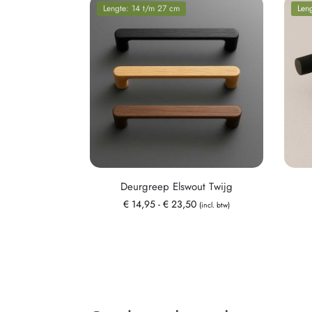
Lengte: 14 t/m 27 cm
Len
Deurgreep Elswout Twijg
€
14,95
-
€
23,50
(incl. btw)