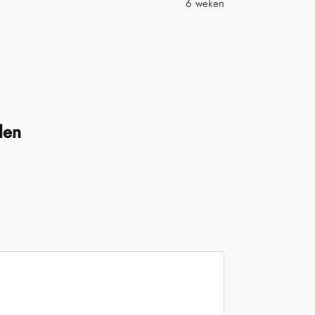
6 weken
len