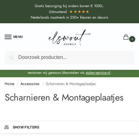
Gratis bezorging bij orders boven € 1000,-
★★★★★
Uitmuntend
Nederlands maatwerk in 250+ kleuren en decors
MENU
0
Zoeken
Door de bouwvakperiode geldt voor alle collecties momenteel een EXTRA
levertijd van circa 3-4 weken bovenop de reguliere levertijd.
Onze showroom blijft gewoon geopend voor advies, inspiratie. Daarnaast
versturen wij gewoon kleurstalen via
stalen-service.nl
.
Home
Accessoires
Scharnieren & Montageplaatjes
/
/
Scharnieren & Montageplaatjes
SHOW FILTERS