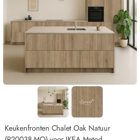
Keukenfronten Chalet Oak Natuur
(R20038 MO) voor IKEA Metod