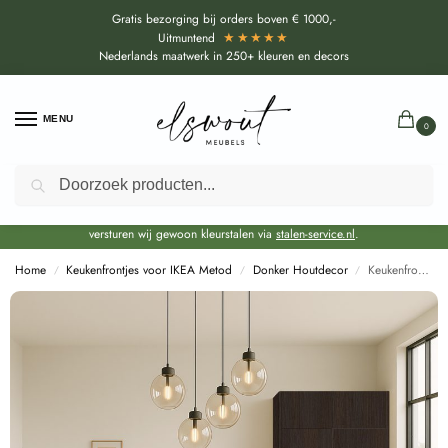
Gratis bezorging bij orders boven € 1000,-
★★★★★
Uitmuntend
Nederlands maatwerk in 250+ kleuren en decors
MENU
0
Zoeken
Door de bouwvakperiode geldt voor alle collecties momenteel een EXTRA
levertijd van circa 3-4 weken bovenop de reguliere levertijd.
Onze showroom blijft gewoon geopend voor advies, inspiratie. Daarnaast
versturen wij gewoon kleurstalen via
stalen-service.nl
.
Home
Keukenfrontjes voor IKEA Metod
Donker Houtdecor
Keukenfronten Eiken Donker (R20033 NW) voor IKEA Metod
/
/
/