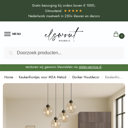
Gratis bezorging bij orders boven € 1000,-
★★★★★
Uitmuntend
Nederlands maatwerk in 250+ kleuren en decors
MENU
0
Zoeken
Door de bouwvakperiode geldt voor alle collecties momenteel een EXTRA
levertijd van circa 3-4 weken bovenop de reguliere levertijd.
Onze showroom blijft gewoon geopend voor advies, inspiratie. Daarnaast
versturen wij gewoon kleurstalen via
stalen-service.nl
.
Home
Keukenfrontjes voor IKEA Metod
Donker Houtdecor
Keukenfronten Sonoma eiken truffel (R20031 RU) voor IKEA Metod
/
/
/