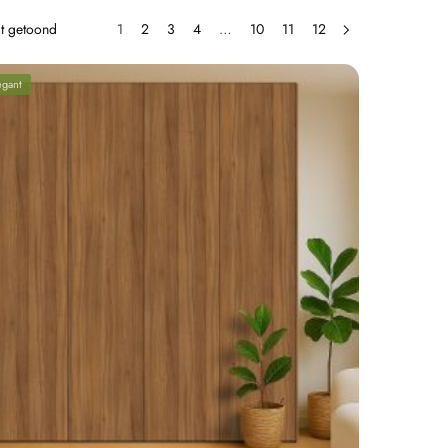
dt getoond
1
2
3
4
…
10
11
12
egant