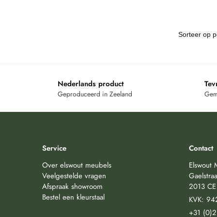
Nederlands product
Tev
Geproduceerd in Zeeland
Gemi
Service
Contact
Over elswout meubels
Elswout 
Veelgestelde vragen
Gaelstraa
Afspraak showroom
2013 CE
Bestel een kleurstaal
KVK: 94
+31 (0)