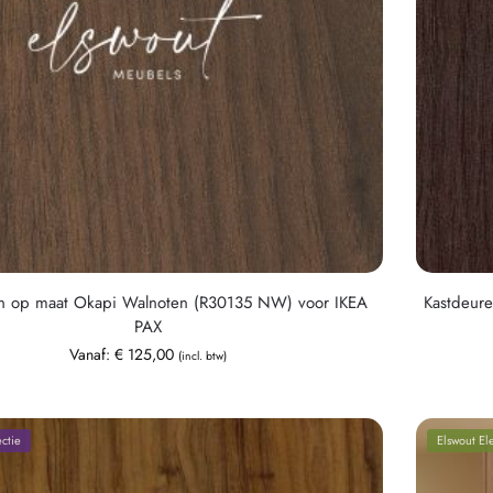
n op maat Okapi Walnoten (R30135 NW) voor IKEA
Kastdeur
PAX
Vanaf:
€
125,00
(incl. btw)
ctie
Elswout El