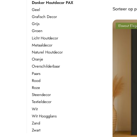
Donker Houtdecor PAX
Geel
Grafisch Decor
Grijs
Elswout Eleg
Groen
Licht Houtdecor
Metaaldecor
Naturel Houtdecor
Oranje
Overschilderbaar
Paars
Rood
Roze
Steendecor
Textieldecor
Wit
Wit Hoogglans
Zand
Zwart