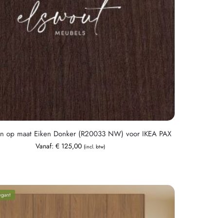
en op maat Eiken Donker (R20033 NW) voor IKEA PAX
Vanaf:
€
125,00
(incl. btw)
egant