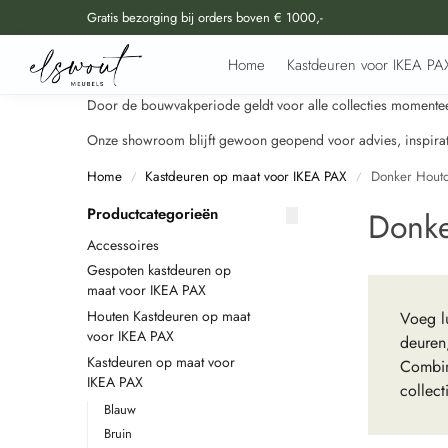
Gratis bezorging bij orders boven € 1000,-
Doorzoek al onze producten
Home
Kastdeuren voor IKEA PA
Door de bouwvakperiode geldt voor alle collecties momenteel
Onze showroom blijft gewoon geopend voor advies, inspirati
Home
Kastdeuren op maat voor IKEA PAX
Donker Hout
/
/
Productcategorieën
Donke
Accessoires
Gespoten kastdeuren op
maat voor IKEA PAX
Houten Kastdeuren op maat
Voeg l
voor IKEA PAX
deuren,
Kastdeuren op maat voor
Combin
IKEA PAX
collec
Blauw
Bruin