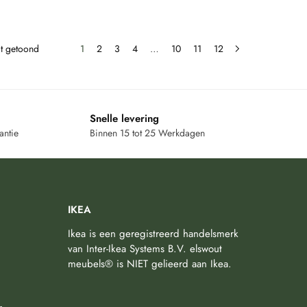
dt getoond
1
2
3
4
…
10
11
12
Snelle levering
antie
Binnen 15 tot 25 Werkdagen
IKEA
Ikea is een geregistreerd handelsmerk
van Inter-Ikea Systems B.V. elswout
meubels® is NIET gelieerd aan Ikea.