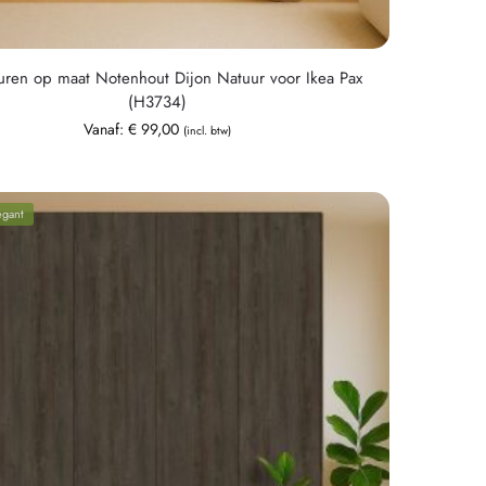
uren op maat Notenhout Dijon Natuur voor Ikea Pax
(H3734)
Vanaf:
€
99,00
(incl. btw)
egant