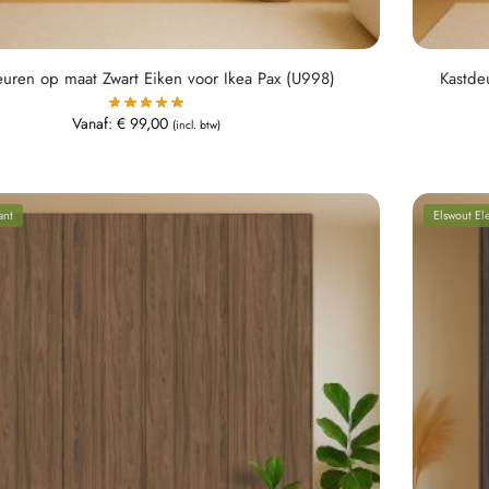
euren op maat Zwart Eiken voor Ikea Pax (U998)
Kastde
Vanaf:
€
99,00
(incl. btw)
ant
Elswout El