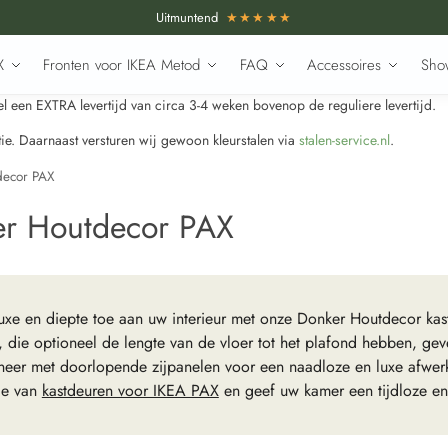
Uitmuntend
★★★★★
X
Fronten voor IKEA Metod
FAQ
Accessoires
Sho
 een EXTRA levertijd van circa 3-4 weken bovenop de reguliere levertijd.
e. Daarnaast versturen wij gewoon kleurstalen via
stalen-service.nl
.
decor PAX
r Houtdecor PAX
uxe en diepte toe aan uw interieur met onze Donker Houtdecor k
 die optioneel de lengte van de vloer tot het plafond hebben, gev
eer met doorlopende zijpanelen voor een naadloze en luxe afwerki
tie van
kastdeuren voor IKEA PAX
en geef uw kamer een tijdloze en