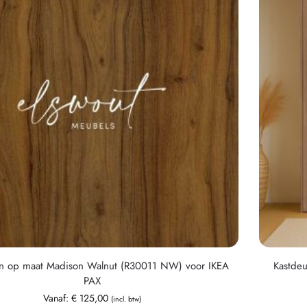
n op maat Madison Walnut (R30011 NW) voor IKEA
Kastdeu
PAX
Vanaf:
€
125,00
(incl. btw)