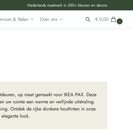
Nederlands maatwerk in 250+ kleuren en decors
wroom & Stalen
Over ons
€
0,00
0
Zoeken
astdeuren, op maat gemaakt voor IKEA PAX. Deze
en uw ruimte een warme en verfijnde uitstraling.
ng. Ontdek de rijke donkere houttinten in onze
 elegante look.