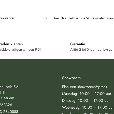
Resultaat 1–8 van de 90 resultaten wor
reden klanten
Garantie
ddeld krijgen wij een 9,5!
Altijd 2 tot 5 jaar fabrieksgar
Showroom
Meubels BV
Plan een showroomafspraak
t 1f
Maandag: 10:00 – 17:00 uur
 Haarlem
Dinsdag: 10:00 – 17:00 uur
263326
Woensdag: 10:00 – 17:00 uur
23 2340888