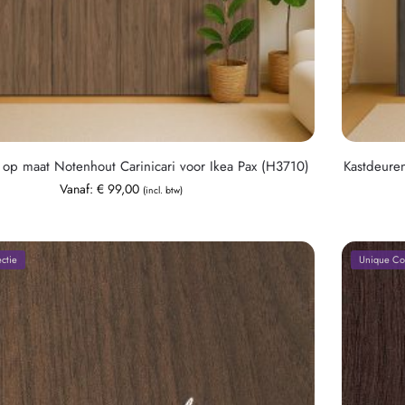
 op maat Notenhout Carinicari voor Ikea Pax (H3710)
Kastdeure
Vanaf:
€
99,00
(incl. btw)
ctie
Unique Col