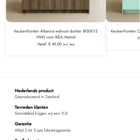
Keukenfronten Altamira walnoot donker (R30013
Keukenfronten C
NW) voor IKEA Metod
V
Vanaf:
€
49,00
(incl. btw)
Nederlands product
Geproduceerd in Zeeland
Tevreden klanten
Gemiddeld krijgen wij een 9,5!
Garantie
Altijd 2 tot 5 jaar fabrieksgarantie