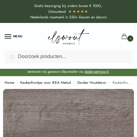
Gratis bezorging bij orders boven € 1000,-
★★★★★
Uitmuntend
Nederlands maatwerk in 250+ kleuren en decors
MENU
0
Zoeken
Door de bouwvakperiode geldt voor alle collecties momenteel een EXTRA
levertijd van circa 3-4 weken bovenop de reguliere levertijd.
Onze showroom blijft gewoon geopend voor advies, inspiratie. Daarnaast
versturen wij gewoon kleurstalen via
stalen-service.nl
.
Home
Keukenfrontjes voor IKEA Metod
Donker Houtdecor
Keukenfronten Whiteriver Eiken voor Ikea Metod (H1313)
/
/
/