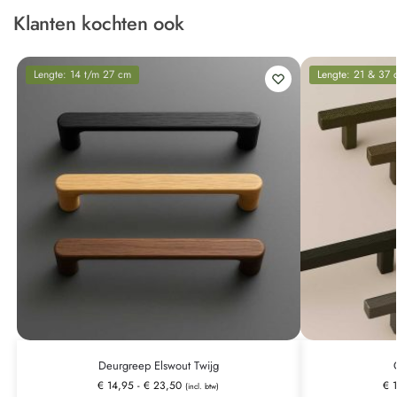
Klanten kochten ook
Lengte: 14 t/m 27 cm
Lengte: 21 & 37 
Deurgreep Elswout Twijg
€
14,95
-
€
23,50
€
1
(incl. btw)