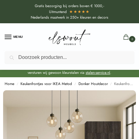
Gratis bezorging bij orders boven € 1000,-
★★★★★
Uitmuntend
Nederlands maatwerk in 250+ kleuren en decors
MENU
0
Zoeken
Door de bouwvakperiode geldt voor alle collecties momenteel een EXTRA
levertijd van circa 3-4 weken bovenop de reguliere levertijd.
Onze showroom blijft gewoon geopend voor advies, inspiratie. Daarnaast
versturen wij gewoon kleurstalen via
stalen-service.nl
.
Home
Keukenfrontjes voor IKEA Metod
Donker Houtdecor
Keukenfronten Eiken Montain Donker (R20065 NW) voor IKEA Metod
/
/
/