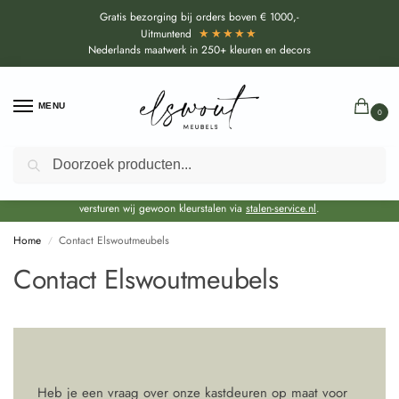
Gratis bezorging bij orders boven € 1000,-
★★★★★
Uitmuntend
Nederlands maatwerk in 250+ kleuren en decors
MENU
0
Zoeken
Door de bouwvakperiode geldt voor alle collecties momenteel een EXTRA
levertijd van circa 3-4 weken bovenop de reguliere levertijd.
Onze showroom blijft gewoon geopend voor advies, inspiratie. Daarnaast
versturen wij gewoon kleurstalen via
stalen-service.nl
.
Home
Contact Elswoutmeubels
/
Contact Elswoutmeubels
Heb je een vraag over onze kastdeuren op maat voor