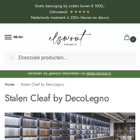
Gratis bezorging bij orders boven € 1000,-
★★★★★
Uitmuntend
Nederlands maatwerk in 250+ kleuren en decors
MENU
0
Zoeken
Door de bouwvakperiode geldt voor alle collecties momenteel een EXTRA
levertijd van circa 3-4 weken bovenop de reguliere levertijd.
Onze showroom blijft gewoon geopend voor advies, inspiratie. Daarnaast
versturen wij gewoon kleurstalen via
stalen-service.nl
.
Home
Stalen Cleaf by DecoLegno
/
Stalen Cleaf by DecoLegno