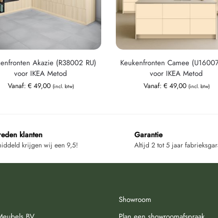
enfronten Akazie (R38002 RU)
Keukenfronten Camee (U1600
voor IKEA Metod
voor IKEA Metod
Vanaf:
€
49,00
Vanaf:
€
49,00
(incl. btw)
(incl. btw)
reden klanten
Garantie
ddeld krijgen wij een 9,5!
Altijd 2 tot 5 jaar fabrieksgar
Showroom
Meubels BV
Plan een showroomafspraak