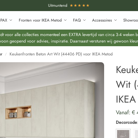
Uitmuntend
★★★★★
 PAX
Fronten voor IKEA Metod
FAQ
Accessoires
Showroo
 voor alle collecties momenteel een EXTRA levertijd van circa 3-4 weken bo
oon geopend voor advies, inspiratie. Daarnaast versturen wij gewoon kleur
or
Keukenfronten Beton Art Wit (44406 PD) voor IKEA Metod
/
Keuke
Wit 
IKEA
Vanaf:
€
Decorcode