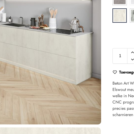
Toevoege
Beton Art W
Elswout meu
welke in Ne
CNC program
precies pas
scharnieren