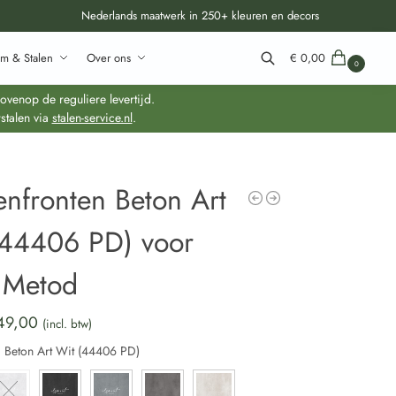
Nederlands maatwerk in 250+ kleuren en decors
m & Stalen
Over ons
€
0,00
0
Zoeken
venop de reguliere levertijd.
stalen via
stalen-service.nl
.
nfronten Beton Art
(44406 PD) voor
 Metod
49,00
(incl. btw)
:
Beton Art Wit (44406 PD)