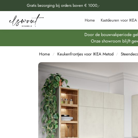
Gratis bezorging bij orders boven € 1000,-
Doorzoek al onze producten
Home
Kastdeuren voor IKEA
Door de bouwvakperiode geldt
Onze showroom blijft gew
Home
Keukenfrontjes voor IKEA Metod
Steendec
/
/