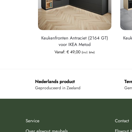
Keukenfronten Antraciet (2164 GT)
Keuk
voor IKEA Metod
Vanaf:
€
49,00
(incl. btw)
Nederlands product
Tev
Geproduceerd in Zeeland
Gemi
Service
Contact
Over elswout meubels
Elswout 