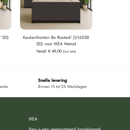
7 SD)
Keukenfronten Be Rooted! (U16058
SD) voor IKEA Metod
Vanaf:
€
49,00
(incl. btw)
Snelle levering
antie
Binnen 15 tot 25 Werkdagen
IKEA
Ikea is een geregistreerd handelsmerk