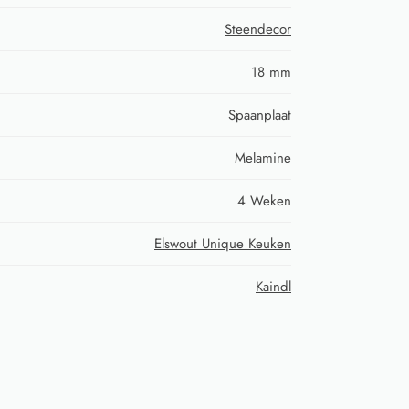
Steendecor
18 mm
Spaanplaat
Melamine
4 Weken
Elswout Unique Keuken
Kaindl