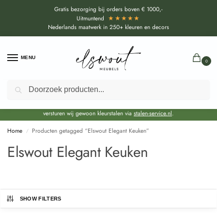
Gratis bezorging bij orders boven € 1000,-
★★★★★
Uitmuntend
Nederlands maatwerk in 250+ kleuren en decors
MENU
0
Zoeken
Door de bouwvakperiode geldt voor alle collecties momenteel een EXTRA
levertijd van circa 3-4 weken bovenop de reguliere levertijd.
Onze showroom blijft gewoon geopend voor advies, inspiratie. Daarnaast
versturen wij gewoon kleurstalen via
stalen-service.nl
.
Home
Producten getagged “Elswout Elegant Keuken”
/
Elswout Elegant Keuken
SHOW FILTERS