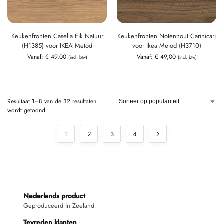
Keukenfronten Casella Eik Natuur
Keukenfronten Notenhout Carinicari
(H1385) voor IKEA Metod
voor Ikea Metod (H3710)
Vanaf:
€
49,00
Vanaf:
€
49,00
(incl. btw)
(incl. btw)
Resultaat 1–8 van de 32 resultaten
wordt getoond
1
2
3
4
Nederlands product
Geproduceerd in Zeeland
Tevreden klanten