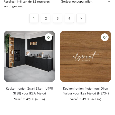
Resultaat 1–8 van de 32 resultaten
wordt getoond
1
2
3
4
Keukenfronten Zwart Eiken (U998
Keukenfronten Notenhout Dijon
ST38) voor IKEA Metod
Natuur voor Ikea Metod (H3734)
Vanaf:
€
49,00
Vanaf:
€
49,00
(incl. btw)
(incl. btw)