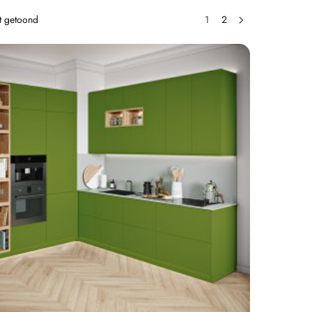
dt getoond
1
2