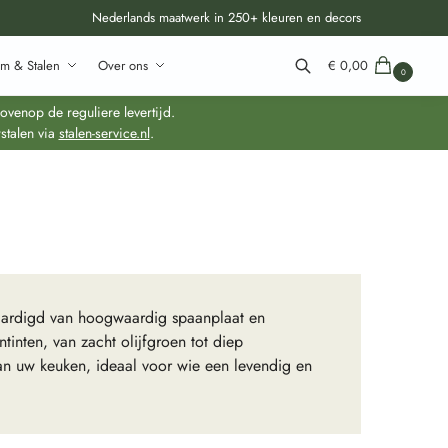
Nederlands maatwerk in 250+ kleuren en decors
m & Stalen
Over ons
€
0,00
0
Zoeken
venop de reguliere levertijd.
stalen via
stalen-service.nl
.
vaardigd van hoogwaardig spaanplaat en
inten, van zacht olijfgroen tot diep
an uw keuken, ideaal voor wie een levendig en