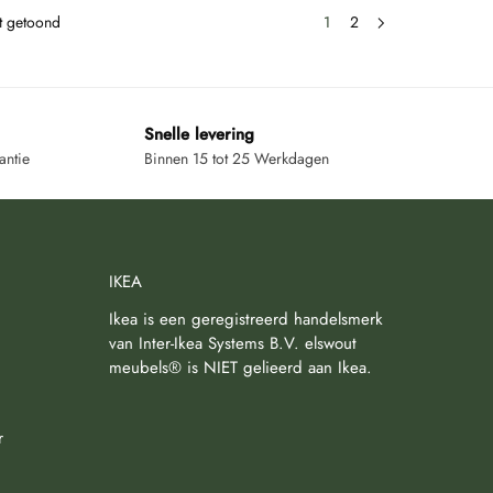
dt getoond
1
2
Snelle levering
antie
Binnen 15 tot 25 Werkdagen
IKEA
Ikea is een geregistreerd handelsmerk
van Inter-Ikea Systems B.V. elswout
meubels® is NIET gelieerd aan Ikea.
r