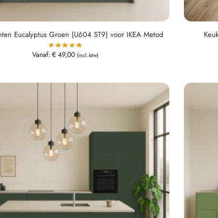
nten Eucalyptus Groen (U604 ST9) voor IKEA Metod
Keuk
Vanaf:
€
49,00
(incl. btw)