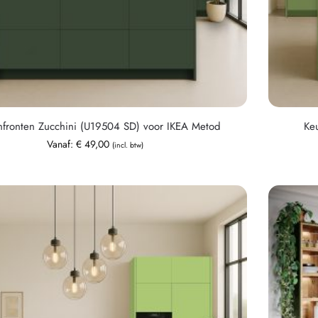
fronten Zucchini (U19504 SD) voor IKEA Metod
Ke
Vanaf:
€
49,00
(incl. btw)