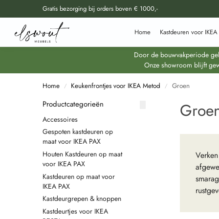
Gratis bezorging bij orders boven € 1000,-
Doorzoek al onze producten
Home
Kastdeuren voor IKEA
Door de bouwvakperiode geldt
Onze showroom blijft gew
Home
Keukenfrontjes voor IKEA Metod
Groen
/
/
Productcategorieën
Groe
Accessoires
Gespoten kastdeuren op
maat voor IKEA PAX
Houten Kastdeuren op maat
Verken
voor IKEA PAX
afgewer
Kastdeuren op maat voor
smarag
IKEA PAX
rustgev
Kastdeurgrepen & knoppen
Kastdeurtjes voor IKEA