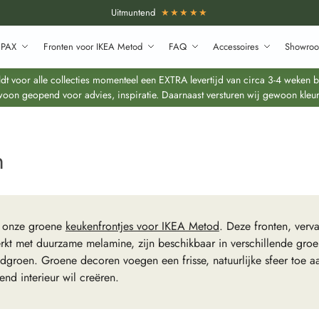
Uitmuntend
★★★★★
 PAX
Fronten voor IKEA Metod
FAQ
Accessoires
Showroo
 voor alle collecties momenteel een EXTRA levertijd van circa 3-4 weken bo
oon geopend voor advies, inspiratie. Daarnaast versturen wij gewoon kleur
n
 onze groene
keukenfrontjes voor IKEA Metod
. Deze fronten, ver
kt met duurzame melamine, zijn beschikbaar in verschillende groent
dgroen. Groene decoren voegen een frisse, natuurlijke sfeer toe a
end interieur wil creëren.