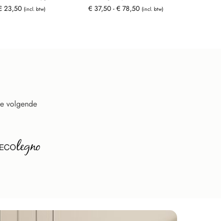
€
23,50
€
37,50
-
€
78,50
(incl. btw)
(incl. btw)
de volgende