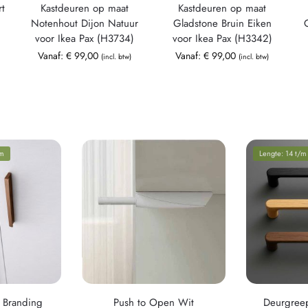
t
Kastdeuren op maat
Kastdeuren op maat
Notenhout Dijon Natuur
Gladstone Bruin Eiken
voor Ikea Pax (H3734)
voor Ikea Pax (H3342)
Vanaf:
€
99,00
Vanaf:
€
99,00
(incl. btw)
(incl. btw)
cm
Lengte: 14 t/m
 Branding
Push to Open Wit
Deurgreep