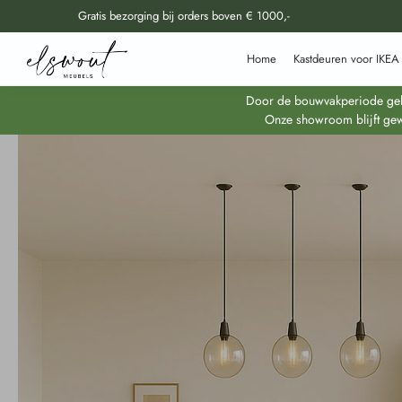
Gratis bezorging bij orders boven € 1000,-
Doorzoek al onze producten
Home
Kastdeuren voor IKEA
Door de bouwvakperiode geldt
Onze showroom blijft gew