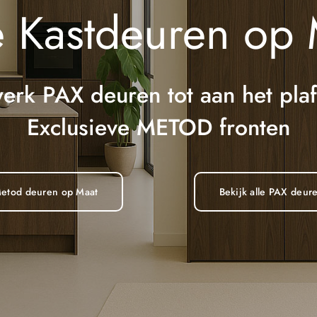
e Kastdeuren op 
erk PAX deuren tot aan het pla
Exclusieve METOD fronten
 Metod deuren op Maat
Bekijk alle PAX deur