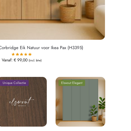
Corbridge Eik Natuur voor Ikea Pax (H3395)
Vanaf:
€
99,00
(incl. btw)
Unique Collectie
Elswout Elegant