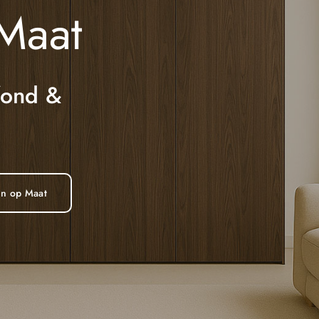
Maat
fond &
en op Maat