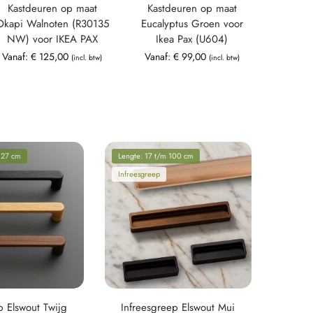
Kastdeuren op maat
Kastdeuren op maat
Okapi Walnoten (R30135
Eucalyptus Groen voor
NW) voor IKEA PAX
Ikea Pax (U604)
Vanaf:
€
125,00
Vanaf:
€
99,00
(incl. btw)
(incl. btw)
 27 cm
Lengte: 17 t/m 100 cm
Infreesgreep
 Elswout Twijg
Infreesgreep Elswout Mui