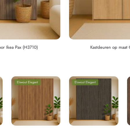
oor Ikea Pax (H3710)
Kastdeuren op maat 
Elswout Elegant
Elswout Elegant