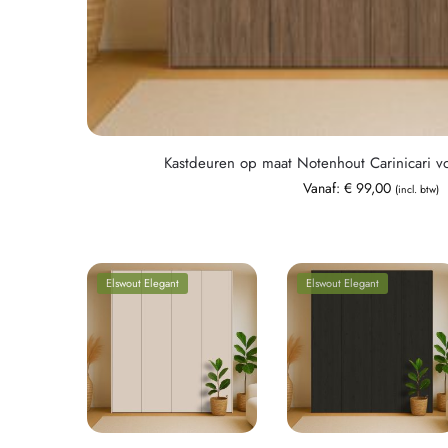
Kastdeuren op maat Notenhout Carinicari v
Vanaf:
€
99,00
(incl. btw)
Elswout Elegant
Elswout Elegant