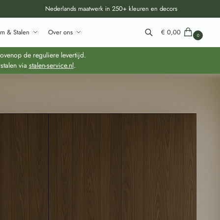
Nederlands maatwerk in 250+ kleuren en decors
m & Stalen
Over ons
€
0,00
0
Zoeken
venop de reguliere levertijd.
stalen via
stalen-service.nl
.