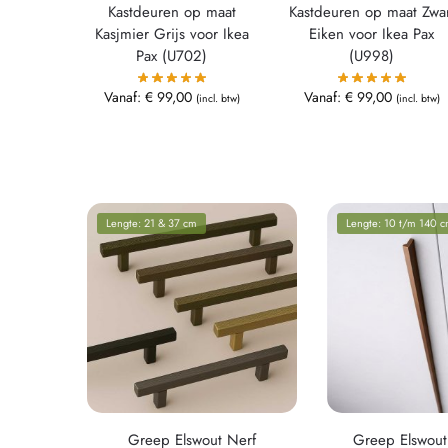
Kastdeuren op maat
Kastdeuren op maat Zwar
Kasjmier Grijs voor Ikea
Eiken voor Ikea Pax
Pax (U702)
(U998)
Vanaf:
€
99,00
Vanaf:
€
99,00
(incl. btw)
(incl. btw)
Lengte: 21 & 37 cm
Lengte: 10 t/m 140 
Greep Elswout Nerf
Greep Elswout