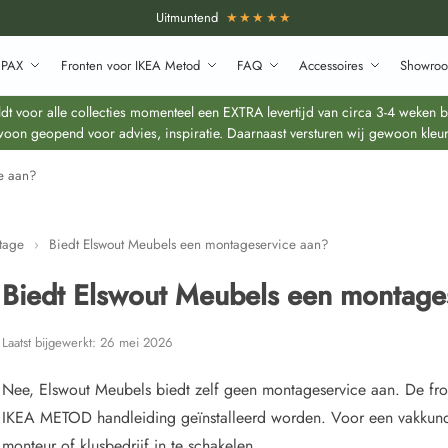
Uitmuntend
★★★★★
 PAX
Fronten voor IKEA Metod
FAQ
Accessoires
Showroo
 voor alle collecties momenteel een EXTRA levertijd van circa 3-4 weken bo
oon geopend voor advies, inspiratie. Daarnaast versturen wij gewoon kleur
e aan?
tage
›
Biedt Elswout Meubels een montageservice aan?
Biedt Elswout Meubels een montage
Laatst bijgewerkt:
26 mei 2026
Nee, Elswout Meubels biedt zelf geen montageservice aan. De fr
IKEA METOD handleiding geïnstalleerd worden. Voor een vakkundi
monteur of klusbedrijf in te schakelen.