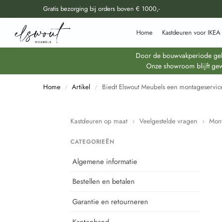
Gratis bezorging bij orders boven € 1000,-
Doorzoek al onze producten
Home
Kastdeuren voor IKEA
Door de bouwvakperiode geldt
Onze showroom blijft gew
Home
Artikel
Biedt Elswout Meubels een montageservic
/
/
Kastdeuren op maat
›
Veelgestelde vragen
›
Mon
CATEGORIEËN
Algemene informatie
Bestellen en betalen
Garantie en retourneren
Kantenband