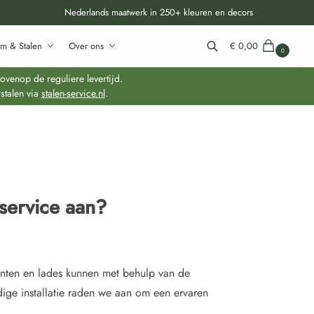
Nederlands maatwerk in 250+ kleuren en decors
m & Stalen
Over ons
€
0,00
0
Zoeken
venop de reguliere levertijd.
stalen via
stalen-service.nl
.
service aan?
onten en lades kunnen met behulp van de
ge installatie raden we aan om een ervaren