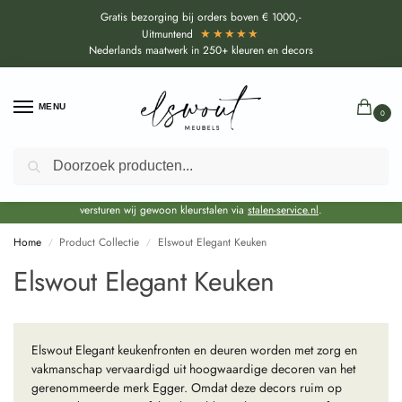
Gratis bezorging bij orders boven € 1000,-
★★★★★
Uitmuntend
Nederlands maatwerk in 250+ kleuren en decors
MENU
0
Zoeken
Door de bouwvakperiode geldt voor alle collecties momenteel een EXTRA
levertijd van circa 3-4 weken bovenop de reguliere levertijd.
Onze showroom blijft gewoon geopend voor advies, inspiratie. Daarnaast
versturen wij gewoon kleurstalen via
stalen-service.nl
.
Home
Product Collectie
Elswout Elegant Keuken
/
/
Elswout Elegant Keuken
Elswout Elegant keukenfronten en deuren worden met zorg en
vakmanschap vervaardigd uit hoogwaardige decoren van het
gerenommeerde merk Egger. Omdat deze decors ruim op