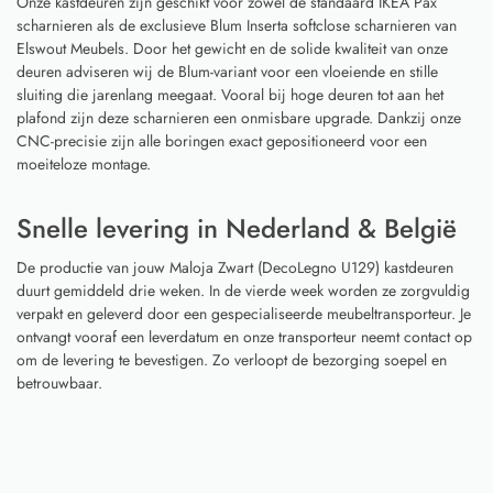
Onze kastdeuren zijn geschikt voor zowel de standaard IKEA Pax
scharnieren als de exclusieve Blum Inserta softclose scharnieren van
Elswout Meubels. Door het gewicht en de solide kwaliteit van onze
deuren adviseren wij de Blum-variant voor een vloeiende en stille
sluiting die jarenlang meegaat. Vooral bij hoge deuren tot aan het
plafond zijn deze scharnieren een onmisbare upgrade. Dankzij onze
CNC-precisie zijn alle boringen exact gepositioneerd voor een
moeiteloze montage.
Snelle levering in Nederland & België
De productie van jouw Maloja Zwart (DecoLegno U129) kastdeuren
duurt gemiddeld drie weken. In de vierde week worden ze zorgvuldig
verpakt en geleverd door een gespecialiseerde meubeltransporteur. Je
ontvangt vooraf een leverdatum en onze transporteur neemt contact op
om de levering te bevestigen. Zo verloopt de bezorging soepel en
betrouwbaar.