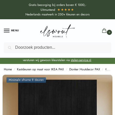
Gratis bezorging bij orders boven € 1000,-
★★★★★
Uitmuntend
Nederlands maatwerk in 250+ kleuren en decors
MENU
0
Zoeken
Door de bouwvakperiode geldt voor alle collecties momenteel een EXTRA
levertijd van circa 3-4 weken bovenop de reguliere levertijd.
Onze showroom blijft gewoon geopend voor advies, inspiratie. Daarnaast
versturen wij gewoon kleurstalen via
stalen-service.nl
.
Home
Kastdeuren op maat voor IKEA PAX
Donker Houtdecor PAX
Kastdeuren op maat Maloja Zwart voor IKEA PAX (DecoLegno U129)
/
/
/
Minimale afname 8 deuren