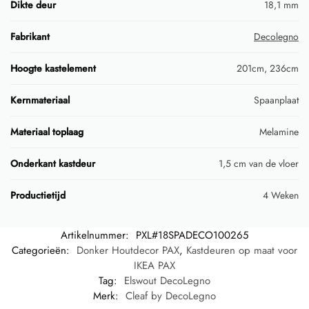
Dikte deur
18,1 mm
Fabrikant
Decolegno
Hoogte kastelement
201cm, 236cm
Kernmateriaal
Spaanplaat
Materiaal toplaag
Melamine
Onderkant kastdeur
1,5 cm van de vloer
Productietijd
4 Weken
Artikelnummer:
PXL#18SPADECO100265
Categorieën:
Donker Houtdecor PAX
,
Kastdeuren op maat voor
IKEA PAX
Tag:
Elswout DecoLegno
Merk:
Cleaf by DecoLegno