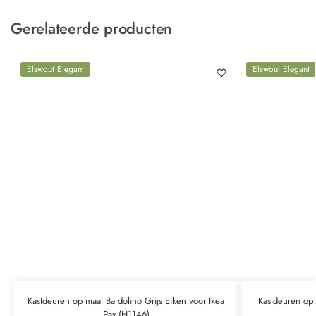
Gerelateerde producten
Elswout Elegant
Elswout Elegant
Kastdeuren op maat Bardolino Grijs Eiken voor Ikea
Kastdeuren op 
Pax (H1146)