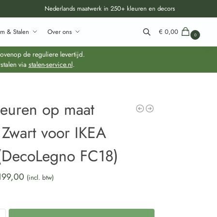
Nederlands maatwerk in 250+ kleuren en decors
m & Stalen
Over ons
€
0,00
0
Zoeken
venop de reguliere levertijd.
stalen via
stalen-service.nl
.
deuren op maat
 Zwart voor IKEA
(DecoLegno FC18)
199,00
(incl. btw)