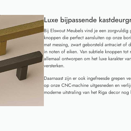
Luxe bijpassende kastdeurg
Bij Elswout Meubels vind je een zorgvuldig 
knoppen die perfect aansluiten op onze borin
mat messing, zwart geborsteld antraciet of
in noten of eiken. Van subtiele knoppen to
allemaal ontworpen om het luxe karakter va
versterken.
Daarnaast zijn er ook ingefreesde grepen ve
op onze CNC-machine uitgesneden en verlijm
moderne uitstraling van het Riga decor nog b