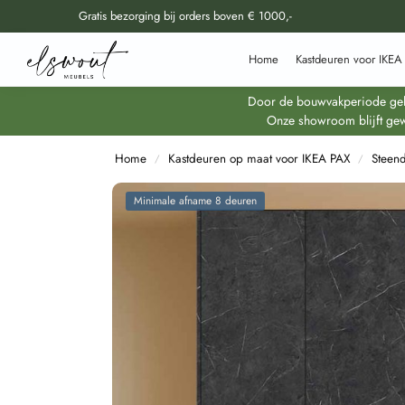
Gratis bezorging bij orders boven € 1000,-
Doorzoek al onze producten
Home
Kastdeuren voor IKEA
Door de bouwvakperiode geldt
Onze showroom blijft gew
Home
Kastdeuren op maat voor IKEA PAX
Steen
/
/
Minimale afname 8 deuren