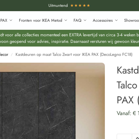
Uitmuntend
★★★★★
 PAX
Fronten voor IKEA Metod
FAQ
Accessoires
Showroo
 voor alle collecties momenteel een EXTRA levertijd van circa 3-4 weken bo
oon geopend voor advies, inspiratie. Daarnaast versturen wij gewoon kleur
decor
Kastdeuren op maat Talco Zwart voor IKEA PAX (DecoLegno FC18)
/
Kast
Talco
PAX 
Vanaf:
€