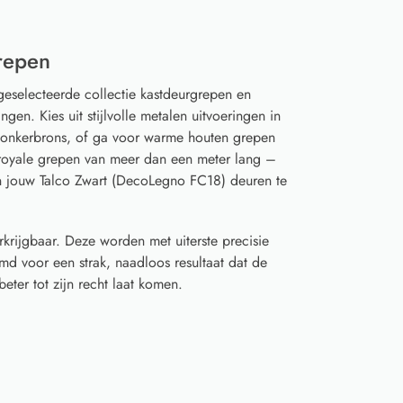
repen
geselecteerde collectie kastdeurgrepen en
gen. Kies uit stijlvolle metalen uitvoeringen in
 donkerbrons, of ga voor warme houten grepen
t royale grepen van meer dan een meter lang –
n jouw Talco Zwart (DecoLegno FC18) deuren te
rkrijgbaar. Deze worden met uiterste precisie
d voor een strak, naadloos resultaat dat de
eter tot zijn recht laat komen.