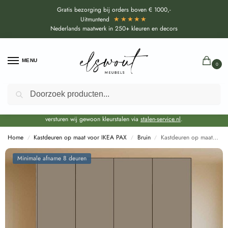
Gratis bezorging bij orders boven € 1000,-
★★★★★
Uitmuntend
Nederlands maatwerk in 250+ kleuren en decors
MENU
0
Zoeken
Door de bouwvakperiode geldt voor alle collecties momenteel een EXTRA
levertijd van circa 3-4 weken bovenop de reguliere levertijd.
Onze showroom blijft gewoon geopend voor advies, inspiratie. Daarnaast
versturen wij gewoon kleurstalen via
stalen-service.nl
.
Home
Kastdeuren op maat voor IKEA PAX
Bruin
Kastdeuren op maat Talco Bruin voor IKEA PAX (DecoLegno UB01)
/
/
/
Minimale afname 8 deuren