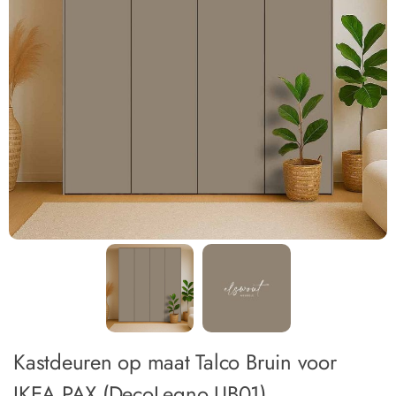
Kastdeuren op maat Talco Bruin voor
IKEA PAX (DecoLegno UB01)