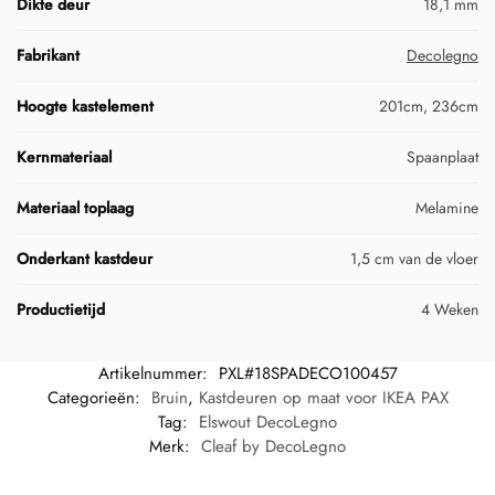
Dikte deur
18,1 mm
Fabrikant
Decolegno
Hoogte kastelement
201cm, 236cm
Kernmateriaal
Spaanplaat
Materiaal toplaag
Melamine
Onderkant kastdeur
1,5 cm van de vloer
Productietijd
4 Weken
Artikelnummer:
PXL#18SPADECO100457
Categorieën:
Bruin
,
Kastdeuren op maat voor IKEA PAX
Tag:
Elswout DecoLegno
Merk:
Cleaf by DecoLegno