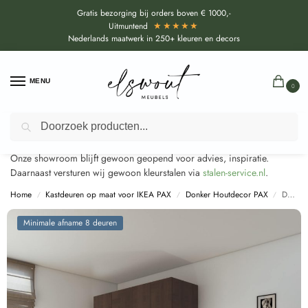
Gratis bezorging bij orders boven € 1000,-
★★★★★
Uitmuntend
Nederlands maatwerk in 250+ kleuren en decors
MENU
0
Door de bouwvakperiode geldt voor alle collecties momenteel een
Zoeken
EXTRA levertijd van circa 3-4 weken bovenop de reguliere levertijd.
Onze showroom blijft gewoon geopend voor advies, inspiratie.
Daarnaast versturen wij gewoon kleurstalen via
stalen-service.nl
.
Home
Kastdeuren op maat voor IKEA PAX
Donker Houtdecor PAX
Decolegno Jiometori Bruin Eiken voor Ikea Pax (S197)
/
/
/
Minimale afname 8 deuren