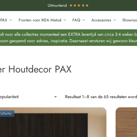
Uitmuntend
★★★★★
 PAX
Fronten voor IKEA Metod
FAQ
Accessoires
Showroo
 voor alle collecties momenteel een EXTRA levertijd van circa 3-4 weken bo
oon geopend voor advies, inspiratie. Daarnaast versturen wij gewoon kleur
r Houtdecor PAX
Resultaat 1–8 van de 65 resultaten wor
ollectie