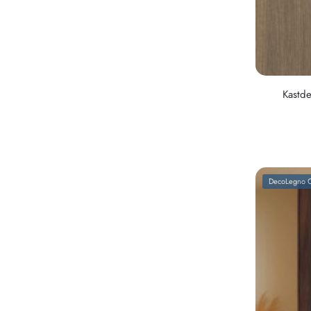
Kastd
DecoLegno C