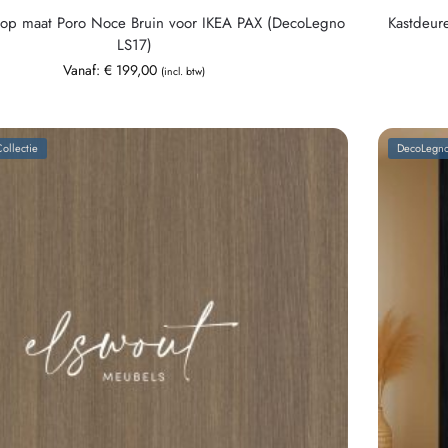
 op maat Poro Noce Bruin voor IKEA PAX (DecoLegno
Kastdeur
LS17)
Vanaf:
€
199,00
(incl. btw)
ollectie
DecoLegno