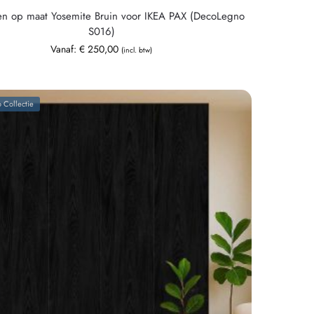
en op maat Yosemite Bruin voor IKEA PAX (DecoLegno
S016)
Vanaf:
€
250,00
(incl. btw)
 Collectie