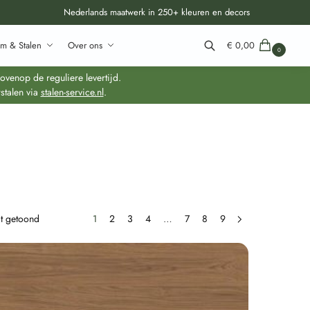
Nederlands maatwerk in 250+ kleuren en decors
m & Stalen
Over ons
€
0,00
0
Zoeken
venop de reguliere levertijd.
stalen via
stalen-service.nl
.
dt getoond
1
2
3
4
…
7
8
9