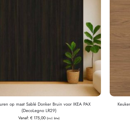
uren op maat Sablé Donker Bruin voor IKEA PAX
Keuken
(DecoLegno LR29)
Vanaf:
€
175,00
(incl. btw)