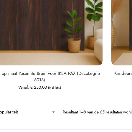
n op maat Yosemite Bruin voor IKEA PAX (DecoLegno
Kastdeur
S013)
Vanaf:
€
250,00
(incl. btw)
Resultaat 1–8 van de 65 resultaten wor