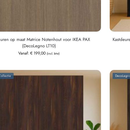
euren op maat Matrice Notenhout voor IKEA PAX
Kastdeur
(DecoLegno LT10)
Vanaf:
€
199,00
(incl. btw)
ollectie
DecoLegno