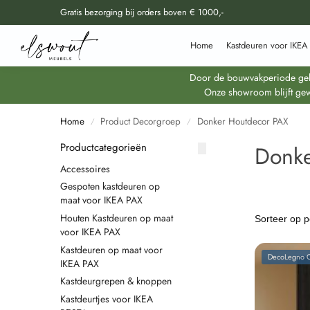
Gratis bezorging bij orders boven € 1000,-
Doorzoek al onze producten
Home
Kastdeuren voor IKEA
Door de bouwvakperiode geldt
Onze showroom blijft gew
Home
Product Decorgroep
Donker Houtdecor PAX
/
/
Productcategorieën
Donke
Accessoires
Gespoten kastdeuren op
maat voor IKEA PAX
Houten Kastdeuren op maat
voor IKEA PAX
Kastdeuren op maat voor
DecoLegno C
IKEA PAX
Kastdeurgrepen & knoppen
Kastdeurtjes voor IKEA