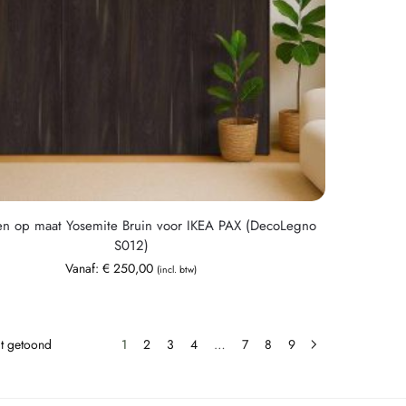
en op maat Yosemite Bruin voor IKEA PAX (DecoLegno
S012)
Vanaf:
€
250,00
(incl. btw)
dt getoond
1
2
3
4
…
7
8
9