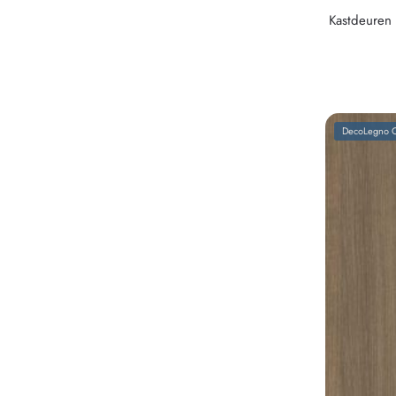
Kastdeuren
DecoLegno C