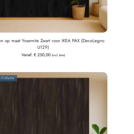
en op maat Yosemite Zwart voor IKEA PAX (DecoLegno
U129)
Vanaf:
€
250,00
(incl. btw)
 Collectie