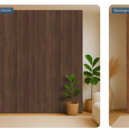
ollectie
DecoLegno