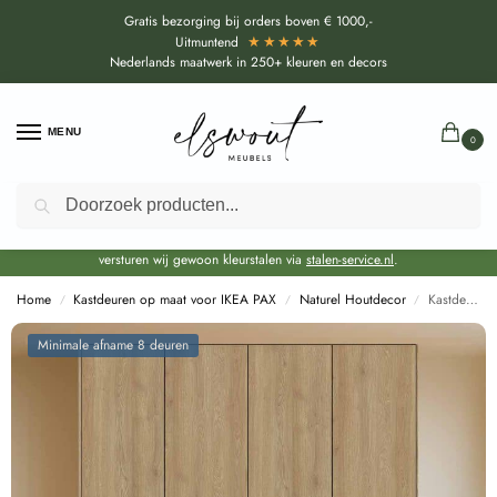
Gratis bezorging bij orders boven € 1000,-
★★★★★
Uitmuntend
Nederlands maatwerk in 250+ kleuren en decors
MENU
0
Zoeken
Door de bouwvakperiode geldt voor alle collecties momenteel een EXTRA
levertijd van circa 3-4 weken bovenop de reguliere levertijd.
Onze showroom blijft gewoon geopend voor advies, inspiratie. Daarnaast
versturen wij gewoon kleurstalen via
stalen-service.nl
.
Home
Kastdeuren op maat voor IKEA PAX
Naturel Houtdecor
Kastdeuren op maat Maloja Naturellen, Bruin voor IKEA PAX (DecoLegno S128)
/
/
/
Minimale afname 8 deuren