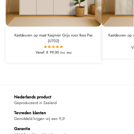
Kastdeuren op maat Kasjmier Grijs voor Ikea Pax
Kastdeuren op m
(U702)
V
Vanaf:
€
99,00
(incl. btw)
Nederlands product
Geproduceerd in Zeeland
Tevreden klanten
Gemiddeld krijgen wij een 9,5!
Garantie