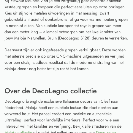
Bij Elswout Meubels vind je een zorgvuldig geselecteerde collectie
kastdeurgrepen en knoppen die perfect aansluiten op onze boringen.
Kies uit stijlvolle metalen uitvoeringen in mat messing, zwart
geborsteld antraciet of donkerbrons, of ga voor warme houten grepen
in noten of eiken. Van subtiele knoppen tot royale grepen van meer
dan een meter lang – allemaal ontworpen om het luxe karakter van
jouw Maloja Naturellen, Bruin (DecoLegno S128) deuren te versterken.
Daarnaast zijn er ook ingefreesde grepen verkrijgbaar. Deze worden
met uiterste precisie op onze CNC-machine uitgesneden en verlijmd
voor een strak, naadloos resultaat dat de moderne uitstraling van het
Maloja decor nog beter tot zijn recht laat komen.
Over de DecoLegno collectie
DecoLegno brengt de exclusieve Italiaanse decors van Cleaf naar
Nederland. Maloja heeft een subtiele textuur die doet denken aan
verweerd hout. Het paneel creëert een rustieke en authentieke
uitstraling, perfect voor landelijke interieurs. Perfect voor wie een
interieur wil met karakter en verfijning. Bekijk alle structuren van de
Maloja collectie
of ontdek het volledige aanbod van
DecoLegno
.