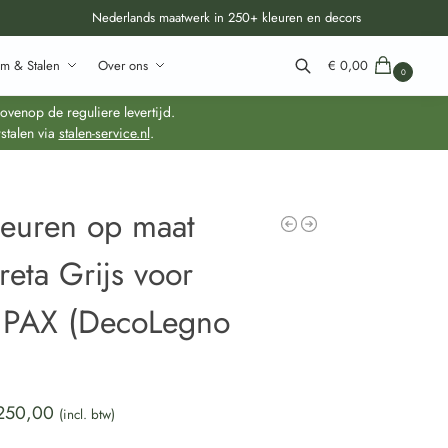
Nederlands maatwerk in 250+ kleuren en decors
m & Stalen
Over ons
€
0,00
0
Zoeken
venop de reguliere levertijd.
stalen via
stalen-service.nl
.
deuren op maat
eta Grijs voor
 PAX (DecoLegno
)
250,00
(incl. btw)