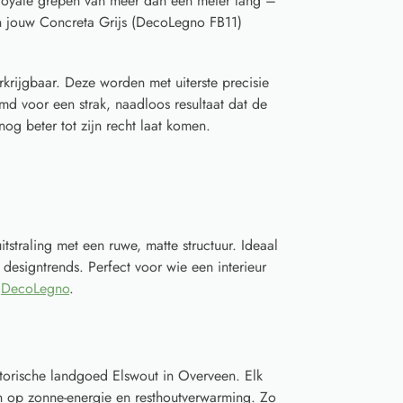
t royale grepen van meer dan een meter lang –
n jouw Concreta Grijs (DecoLegno FB11)
rkrijgbaar. Deze worden met uiterste precisie
d voor een strak, naadloos resultaat dat de
og beter tot zijn recht laat komen.
straling met een ruwe, matte structuur. Ideaal
 designtrends. Perfect voor wie een interieur
n
DecoLegno
.
torische landgoed Elswout in Overveen. Elk
 op zonne-energie en resthoutverwarming. Zo