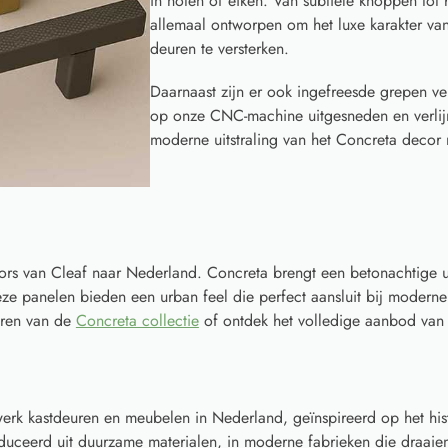
in noten of eiken. Van subtiele knoppen to
allemaal ontworpen om het luxe karakter va
deuren te versterken.
Daarnaast zijn er ook ingefreesde grepen ve
op onze CNC-machine uitgesneden en verlijm
moderne uitstraling van het Concreta decor n
rs van Cleaf naar Nederland. Concreta brengt een betonachtige uit
deze panelen bieden een urban feel die perfect aansluit bij moderne
turen van de
Concreta collectie
of ontdek het volledige aanbod va
rk kastdeuren en meubelen in Nederland, geïnspireerd op het his
ceerd uit duurzame materialen, in moderne fabrieken die draaien