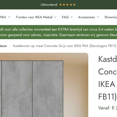
Uitmuntend
★★★★★
 PAX
Fronten voor IKEA Metod
FAQ
Accessoires
Showroo
 voor alle collecties momenteel een EXTRA levertijd van circa 3-4 weken bo
oon geopend voor advies, inspiratie. Daarnaast versturen wij gewoon kleur
decor
Kastdeuren op maat Concreta Grijs voor IKEA PAX (DecoLegno FB11)
/
Kast
Concr
IKEA
FB11
Vanaf:
€