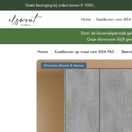
Gratis bezorging bij orders boven € 1000,-
Doorzoek al onze producten
Home
Kastdeuren voor IKEA
Door de bouwvakperiode geldt
Onze showroom blijft gew
Home
Kastdeuren op maat voor IKEA PAX
Steen
/
/
Minimale afname 8 deuren