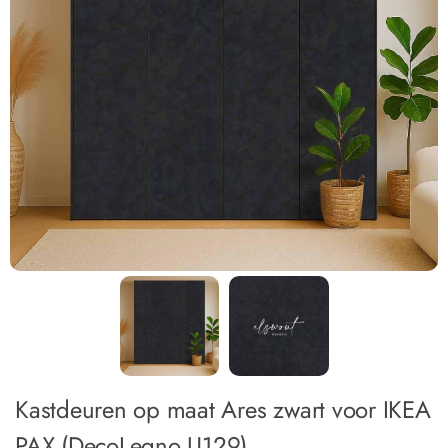
Kastdeuren op maat Ares zwart voor IKEA
PAX (DecoLegno U129)