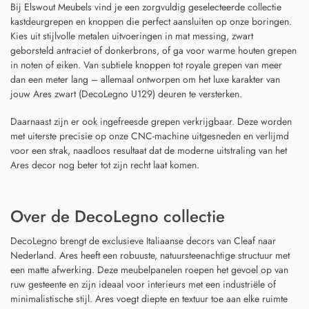
Bij Elswout Meubels vind je een zorgvuldig geselecteerde collectie
kastdeurgrepen en knoppen die perfect aansluiten op onze boringen.
Kies uit stijlvolle metalen uitvoeringen in mat messing, zwart
geborsteld antraciet of donkerbrons, of ga voor warme houten grepen
in noten of eiken. Van subtiele knoppen tot royale grepen van meer
dan een meter lang – allemaal ontworpen om het luxe karakter van
jouw Ares zwart (DecoLegno U129) deuren te versterken.
Daarnaast zijn er ook ingefreesde grepen verkrijgbaar. Deze worden
met uiterste precisie op onze CNC-machine uitgesneden en verlijmd
voor een strak, naadloos resultaat dat de moderne uitstraling van het
Ares decor nog beter tot zijn recht laat komen.
Over de DecoLegno collectie
DecoLegno brengt de exclusieve Italiaanse decors van Cleaf naar
Nederland. Ares heeft een robuuste, natuursteenachtige structuur met
een matte afwerking. Deze meubelpanelen roepen het gevoel op van
ruw gesteente en zijn ideaal voor interieurs met een industriële of
minimalistische stijl. Ares voegt diepte en textuur toe aan elke ruimte