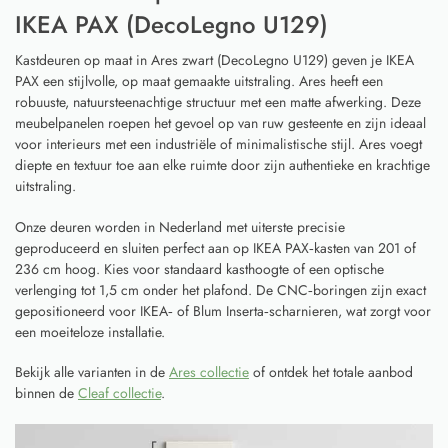
IKEA PAX (DecoLegno U129)
Kastdeuren op maat in Ares zwart (DecoLegno U129) geven je IKEA
PAX een stijlvolle, op maat gemaakte uitstraling. Ares heeft een
robuuste, natuursteenachtige structuur met een matte afwerking. Deze
meubelpanelen roepen het gevoel op van ruw gesteente en zijn ideaal
voor interieurs met een industriële of minimalistische stijl. Ares voegt
diepte en textuur toe aan elke ruimte door zijn authentieke en krachtige
uitstraling.
Onze deuren worden in Nederland met uiterste precisie
geproduceerd en sluiten perfect aan op IKEA PAX‑kasten van 201 of
236 cm hoog. Kies voor standaard kasthoogte of een optische
verlenging tot 1,5 cm onder het plafond. De CNC‑boringen zijn exact
gepositioneerd voor IKEA‑ of Blum Inserta‑scharnieren, wat zorgt voor
een moeiteloze installatie.
Bekijk alle varianten in de
Ares collectie
of ontdek het totale aanbod
binnen de
Cleaf collectie
.