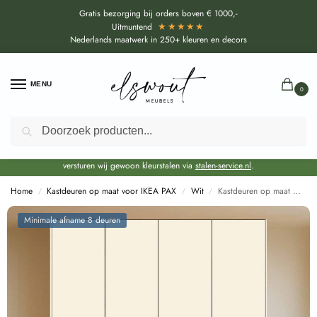
Gratis bezorging bij orders boven € 1000,-
★★★★★
Uitmuntend
Nederlands maatwerk in 250+ kleuren en decors
MENU
0
Zoeken
Door de bouwvakperiode geldt voor alle collecties momenteel een EXTRA
levertijd van circa 3-4 weken bovenop de reguliere levertijd.
Onze showroom blijft gewoon geopend voor advies, inspiratie. Daarnaast
versturen wij gewoon kleurstalen via
stalen-service.nl
.
Home
Kastdeuren op maat voor IKEA PAX
Wit
Kastdeuren op maat DECObasic Wit voor IKEA PAX (DecoLegno B003)
/
/
/
Minimale afname 8 deuren