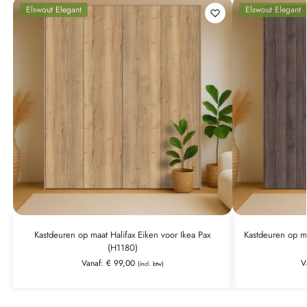
Elswout Elegant
Elswout Elegant
Kastdeuren op maat Halifax Eiken voor Ikea Pax
Kastdeuren op ma
(H1180)
Vanaf:
€
99,00
V
(incl. btw)