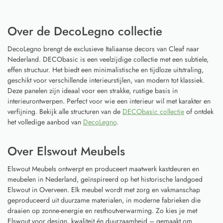
Over de DecoLegno collectie
DecoLegno brengt de exclusieve Italiaanse decors van Cleaf naar
Nederland. DECObasic is een veelzijdige collectie met een subtiele,
effen structuur. Het biedt een minimalistische en tijdloze uitstraling,
geschikt voor verschillende interieurstijlen, van modern tot klassiek.
Deze panelen zijn ideaal voor een strakke, rustige basis in
interieurontwerpen. Perfect voor wie een interieur wil met karakter en
verfijning. Bekijk alle structuren van de
DECObasic collectie
of ontdek
het volledige aanbod van
DecoLegno
.
Over Elswout Meubels
Elswout Meubels ontwerpt en produceert maatwerk kastdeuren en
meubelen in Nederland, geïnspireerd op het historische landgoed
Elswout in Overveen. Elk meubel wordt met zorg en vakmanschap
geproduceerd uit duurzame materialen, in moderne fabrieken die
draaien op zonne-energie en resthoutverwarming. Zo kies je met
Elswout voor design, kwaliteit én duurzaamheid – gemaakt om