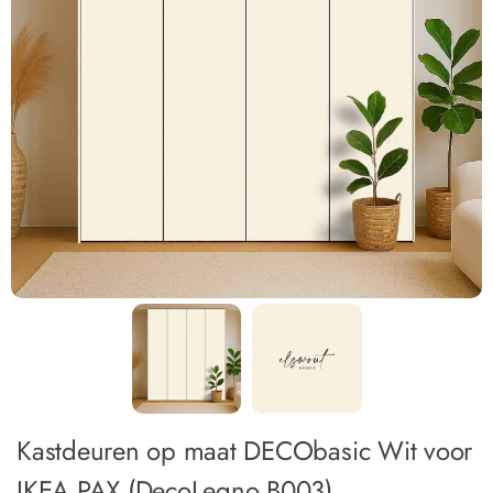
Kastdeuren op maat DECObasic Wit voor
IKEA PAX (DecoLegno B003)