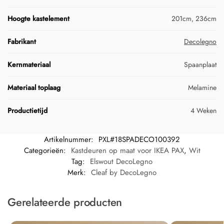
Hoogte kastelement
201cm, 236cm
Fabrikant
Decolegno
Kernmateriaal
Spaanplaat
Materiaal toplaag
Melamine
Productietijd
4 Weken
Artikelnummer:
PXL#18SPADECO100392
Categorieën:
Kastdeuren op maat voor IKEA PAX
,
Wit
Tag:
Elswout DecoLegno
Merk:
Cleaf by DecoLegno
Gerelateerde producten