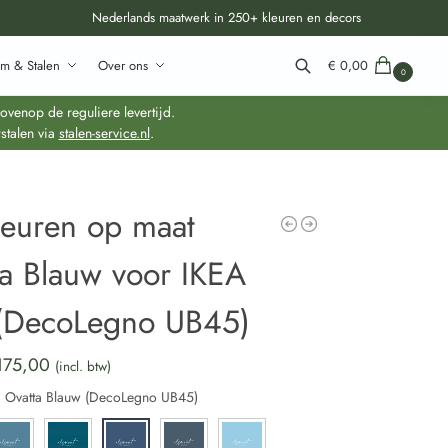
Nederlands maatwerk in 250+ kleuren en decors
m & Stalen
Over ons
€
0,00
0
Zoeken
venop de reguliere levertijd.
stalen via
stalen-service.nl
.
deuren op maat
ta Blauw voor IKEA
(DecoLegno UB45)
175,00
(incl. btw)
:
Ovatta Blauw (DecoLegno UB45)