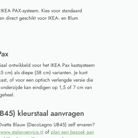
t IKEA PAX‑systeem. Kies voor standaard
en direct geschikt voor IKEA‑ en Blum
Pax
iaal ontwikkeld voor het IKEA Pax kastsysteem
5 cm) als diepe (58 cm) varianten. Je kunt
ast, of voor een optisch verlengde versie die
 onderzijde kan eindigen op 1,5 of 7 cm van
geheel.
45) kleurstaal aanvragen
n Ovatta Blauw (DecoLegno UB45) zelf ervaren?
a
www.stalen-service.nl
of
plan een bezoek aan