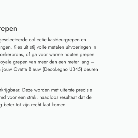
repen
geselecteerde collectie kastdeurgrepen en
gen. Kies uit stijlvolle metalen uitvoeringen in
 donkerbrons, of ga voor warme houten grepen
t royale grepen van meer dan een meter lang –
an jouw Ovatta Blauw (DecoLegno UB45) deuren
rkrijgbaar. Deze worden met uiterste precisie
d voor een strak, naadloos resultaat dat de
 beter tot zijn recht laat komen.