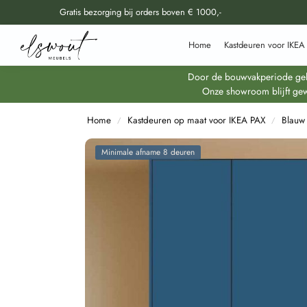
Gratis bezorging bij orders boven € 1000,-
Doorzoek al onze producten
Home
Kastdeuren voor IKEA
Door de bouwvakperiode geldt
Onze showroom blijft gew
Home
Kastdeuren op maat voor IKEA PAX
Blauw
/
/
Minimale afname 8 deuren