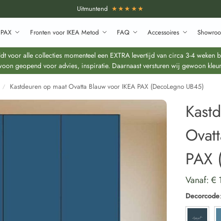
Uitmuntend
★★★★★
 PAX
Fronten voor IKEA Metod
FAQ
Accessoires
Showroo
 voor alle collecties momenteel een EXTRA levertijd van circa 3-4 weken bo
oon geopend voor advies, inspiratie. Daarnaast versturen wij gewoon kleur
Kastdeuren op maat Ovatta Blauw voor IKEA PAX (DecoLegno UB45)
/
Kast
Ovat
PAX 
Vanaf:
€
Decorcode