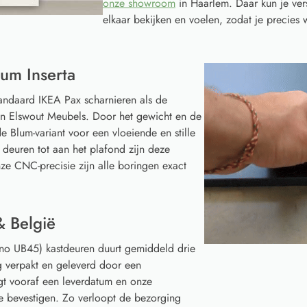
onze showroom
in Haarlem. Daar kun je ver
elkaar bekijken en voelen, zodat je precies w
um Inserta
tandaard IKEA Pax scharnieren als de
van Elswout Meubels. Door het gewicht en de
e Blum-variant voor een vloeiende en stille
 deuren tot aan het plafond zijn deze
ze CNC-precisie zijn alle boringen exact
& België
no UB45) kastdeuren duurt gemiddeld drie
g verpakt en geleverd door een
gt vooraf een leverdatum en onze
te bevestigen. Zo verloopt de bezorging