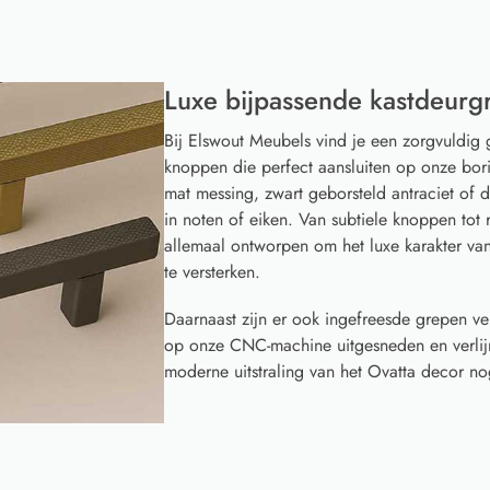
Luxe bijpassende kastdeurg
Bij Elswout Meubels vind je een zorgvuldig 
knoppen die perfect aansluiten op onze borin
mat messing, zwart geborsteld antraciet of
in noten of eiken. Van subtiele knoppen to
allemaal ontworpen om het luxe karakter v
te versterken.
Daarnaast zijn er ook ingefreesde grepen ve
op onze CNC-machine uitgesneden en verlijm
moderne uitstraling van het Ovatta decor nog