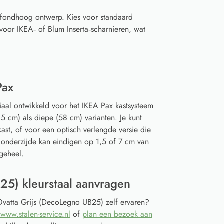
afondhoog ontwerp. Kies voor standaard
voor IKEA‑ of Blum Inserta‑scharnieren, wat
Pax
iaal ontwikkeld voor het IKEA Pax kastsysteem
5 cm) als diepe (58 cm) varianten. Je kunt
ast, of voor een optisch verlengde versie die
 onderzijde kan eindigen op 1,5 of 7 cm van
geheel.
25) kleurstaal aanvragen
 Ovatta Grijs (DecoLegno UB25) zelf ervaren?
a
www.stalen-service.nl
of
plan een bezoek aan