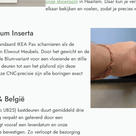
onze showroom
in Haarlem. Daar kun je ver
elkaar bekijken en voelen, zodat je precies w
um Inserta
tandaard IKEA Pax scharnieren als de
van Elswout Meubels. Door het gewicht en de
e Blum-variant voor een vloeiende en stille
 deuren tot aan het plafond zijn deze
ze CNC-precisie zijn alle boringen exact
& België
o UB25) kastdeuren duurt gemiddeld drie
g verpakt en geleverd door een
gt vooraf een leverdatum en onze
te bevestigen. Zo verloopt de bezorging