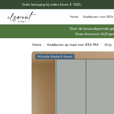
Gratis bezorging bij orders boven € 1000,-
Doorzoek al onze producten
Home
Kastdeuren voor IKEA
Door de bouwvakperiode geldt
Onze showroom blijft gew
Home
Kastdeuren op maat voor IKEA PAX
Grijs
/
/
Minimale afname 8 deuren