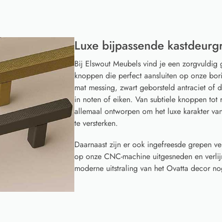
Luxe bijpassende kastdeurg
Bij Elswout Meubels vind je een zorgvuldig 
knoppen die perfect aansluiten op onze borin
mat messing, zwart geborsteld antraciet of
in noten of eiken. Van subtiele knoppen to
allemaal ontworpen om het luxe karakter v
te versterken.
Daarnaast zijn er ook ingefreesde grepen ve
op onze CNC-machine uitgesneden en verlijm
moderne uitstraling van het Ovatta decor nog