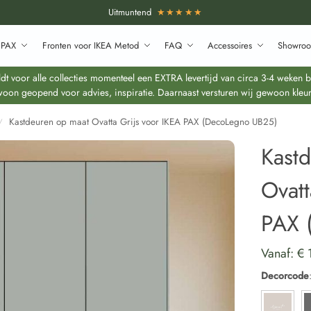
Uitmuntend
★★★★★
 PAX
Fronten voor IKEA Metod
FAQ
Accessoires
Showroo
 voor alle collecties momenteel een EXTRA levertijd van circa 3-4 weken bo
oon geopend voor advies, inspiratie. Daarnaast versturen wij gewoon kleur
Kastdeuren op maat Ovatta Grijs voor IKEA PAX (DecoLegno UB25)
/
Kast
Ovatt
PAX 
Vanaf:
€
Decorcode