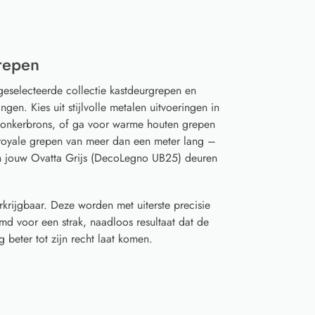
repen
geselecteerde collectie kastdeurgrepen en
gen. Kies uit stijlvolle metalen uitvoeringen in
 donkerbrons, of ga voor warme houten grepen
t royale grepen van meer dan een meter lang –
an jouw Ovatta Grijs (DecoLegno UB25) deuren
rkrijgbaar. Deze worden met uiterste precisie
d voor een strak, naadloos resultaat dat de
 beter tot zijn recht laat komen.