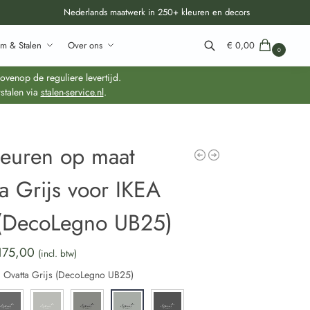
Nederlands maatwerk in 250+ kleuren en decors
m & Stalen
Over ons
€
0,00
0
Zoeken
venop de reguliere levertijd.
stalen via
stalen-service.nl
.
deuren op maat
a Grijs voor IKEA
(DecoLegno UB25)
175,00
(incl. btw)
:
Ovatta Grijs (DecoLegno UB25)