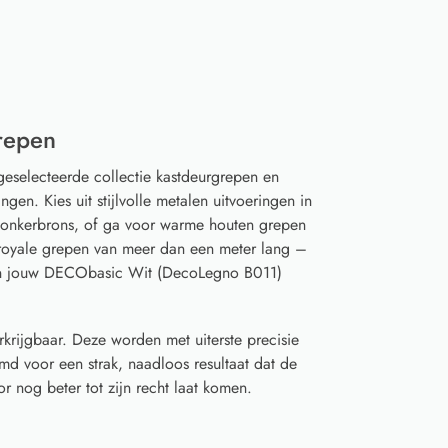
repen
geselecteerde collectie kastdeurgrepen en
gen. Kies uit stijlvolle metalen uitvoeringen in
 donkerbrons, of ga voor warme houten grepen
t royale grepen van meer dan een meter lang –
van jouw DECObasic Wit (DecoLegno B011)
rkrijgbaar. Deze worden met uiterste precisie
d voor een strak, naadloos resultaat dat de
 nog beter tot zijn recht laat komen.