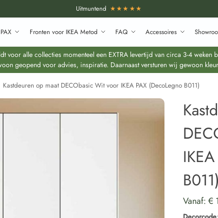
Uitmuntend
★★★★★
 PAX
Fronten voor IKEA Metod
FAQ
Accessoires
Showroo
 voor alle collecties momenteel een EXTRA levertijd van circa 3-4 weken bo
oon geopend voor advies, inspiratie. Daarnaast versturen wij gewoon kleur
Kastdeuren op maat DECObasic Wit voor IKEA PAX (DecoLegno B011)
Kast
DECO
IKEA
B011
Vanaf:
€
Decorcode