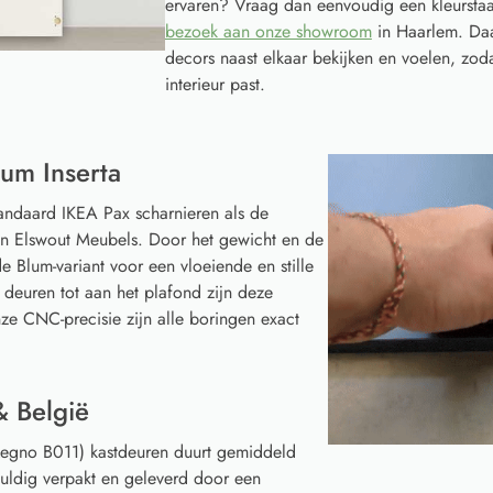
ervaren? Vraag dan eenvoudig een kleurstaa
bezoek aan onze showroom
in Haarlem. Daa
decors naast elkaar bekijken en voelen, zoda
interieur past.
um Inserta
tandaard IKEA Pax scharnieren als de
van Elswout Meubels. Door het gewicht en de
e Blum-variant voor een vloeiende en stille
 deuren tot aan het plafond zijn deze
ze CNC-precisie zijn alle boringen exact
& België
egno B011) kastdeuren duurt gemiddeld
uldig verpakt en geleverd door een