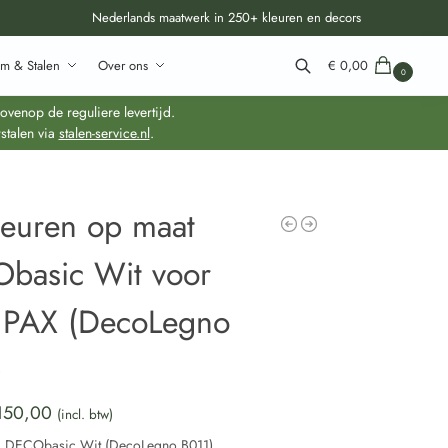
Nederlands maatwerk in 250+ kleuren en decors
m & Stalen
Over ons
€
0,00
0
Zoeken
venop de reguliere levertijd.
stalen via
stalen-service.nl
.
deuren op maat
basic Wit voor
 PAX (DecoLegno
)
150,00
(incl. btw)
:
DECObasic Wit (DecoLegno B011)