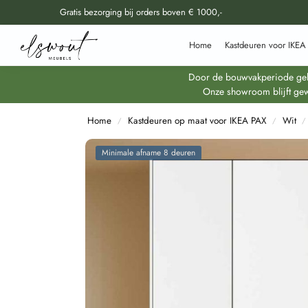
Gratis bezorging bij orders boven € 1000,-
Doorzoek al onze producten
Home
Kastdeuren voor IKEA
Door de bouwvakperiode geldt
Onze showroom blijft gew
Home
Kastdeuren op maat voor IKEA PAX
Wit
/
/
/
Minimale afname 8 deuren