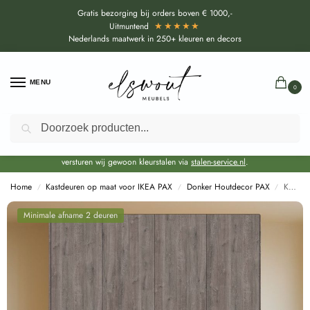
Gratis bezorging bij orders boven € 1000,-
★★★★★
Uitmuntend
Nederlands maatwerk in 250+ kleuren en decors
MENU
0
Zoeken
Door de bouwvakperiode geldt voor alle collecties momenteel een EXTRA
levertijd van circa 3-4 weken bovenop de reguliere levertijd.
Onze showroom blijft gewoon geopend voor advies, inspiratie. Daarnaast
versturen wij gewoon kleurstalen via
stalen-service.nl
.
Home
Kastdeuren op maat voor IKEA PAX
Donker Houtdecor PAX
Kastdeuren op maat Whiteriver Eiken voor Ikea Pax (H1313)
/
/
/
Minimale afname 2 deuren