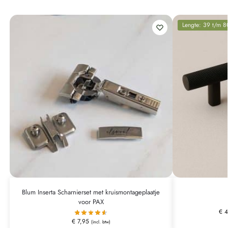
Lengte: 39 t/m 
Blum Inserta Scharnierset met kruismontageplaatje
voor PAX
€
4
€
7,95
(incl. btw)