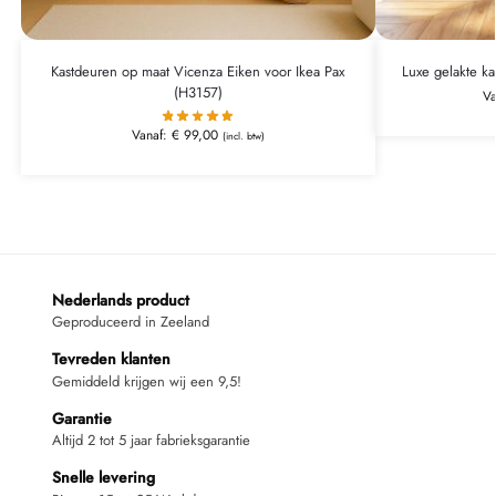
Kastdeuren op maat Vicenza Eiken voor Ikea Pax
Luxe gelakte k
(H3157)
V
Vanaf:
€
99,00
(incl. btw)
Nederlands product
Geproduceerd in Zeeland
Tevreden klanten
Gemiddeld krijgen wij een 9,5!
Garantie
Altijd 2 tot 5 jaar fabrieksgarantie
Snelle levering