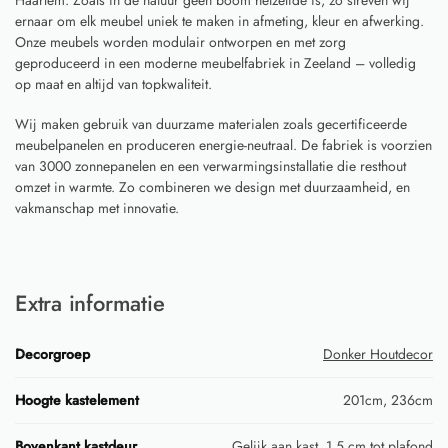
Haarlem. Zoals in de natuur geen boom hetzelfde is, zo streven wij
ernaar om elk meubel uniek te maken in afmeting, kleur en afwerking.
Onze meubels worden modulair ontworpen en met zorg
geproduceerd in een moderne meubelfabriek in Zeeland – volledig
op maat en altijd van topkwaliteit.
Wij maken gebruik van duurzame materialen zoals gecertificeerde
meubelpanelen en produceren energie-neutraal. De fabriek is voorzien
van 3000 zonnepanelen en een verwarmingsinstallatie die resthout
omzet in warmte. Zo combineren we design met duurzaamheid, en
vakmanschap met innovatie.
Extra informatie
Decorgroep
Donker Houtdecor
Hoogte kastelement
201cm, 236cm
Bovenkant kastdeur
Gelijk aan kast, 1,5 cm tot plafond