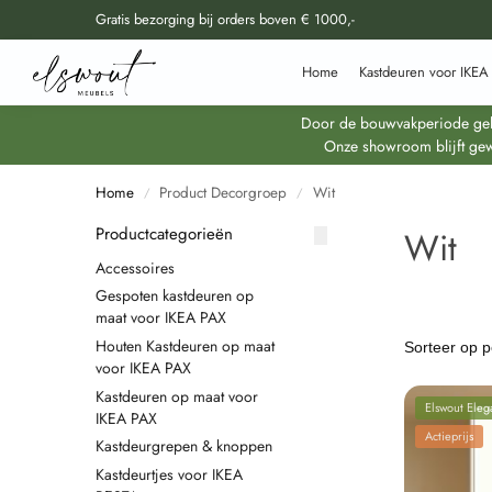
Gratis bezorging bij orders boven € 1000,-
Doorzoek al onze producten
Home
Kastdeuren voor IKEA
Door de bouwvakperiode geldt
Onze showroom blijft gew
Home
Product Decorgroep
Wit
/
/
Productcategorieën
Wit
Accessoires
Gespoten kastdeuren op
maat voor IKEA PAX
Houten Kastdeuren op maat
voor IKEA PAX
Kastdeuren op maat voor
Elswout Eleg
IKEA PAX
Actieprijs
Kastdeurgrepen & knoppen
Kastdeurtjes voor IKEA