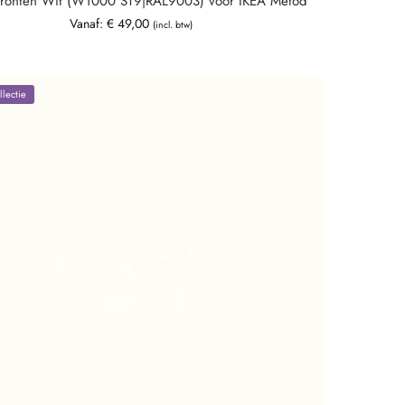
fronten Wit (W1000 ST9|RAL9003) voor IKEA Metod
Vanaf:
€
49,00
(incl. btw)
lectie