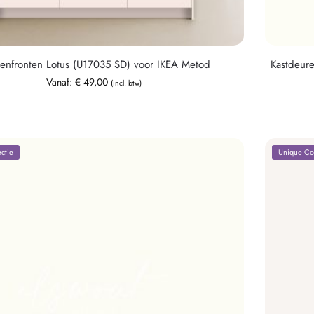
enfronten Lotus (U17035 SD) voor IKEA Metod
Kastdeure
Vanaf:
€
49,00
(incl. btw)
ctie
Unique Col