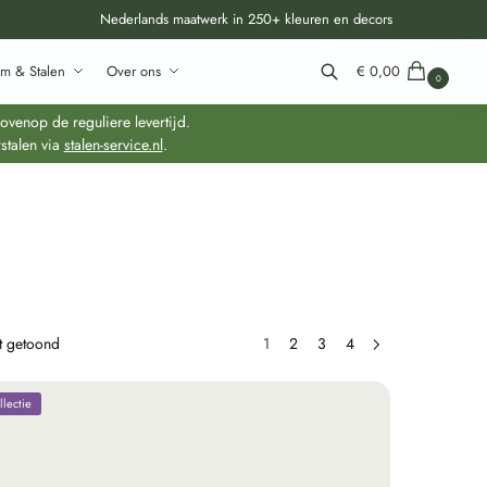
Nederlands maatwerk in 250+ kleuren en decors
m & Stalen
Over ons
€
0,00
0
Zoeken
venop de reguliere levertijd.
stalen via
stalen-service.nl
.
dt getoond
1
2
3
4
lectie