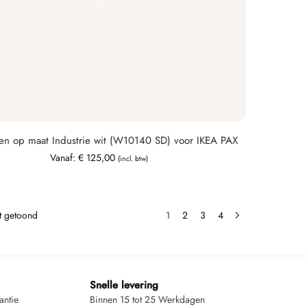
en op maat Industrie wit (W10140 SD) voor IKEA PAX
Vanaf:
€
125,00
(incl. btw)
dt getoond
1
2
3
4
Snelle levering
antie
Binnen 15 tot 25 Werkdagen