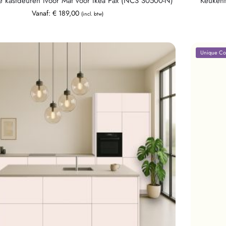
te kastdeuren Ivoor Mat voor Ikea Pax (NCS S0500-N)
Keuken
Vanaf:
€
189,00
(incl. btw)
Unique Col