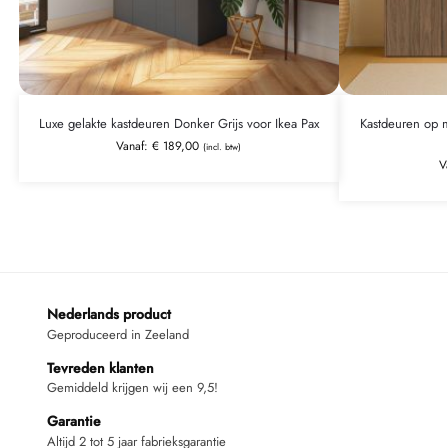
Luxe gelakte kastdeuren Donker Grijs voor Ikea Pax
Kastdeuren op m
Vanaf:
€
189,00
(incl. btw)
V
Nederlands product
Geproduceerd in Zeeland
Tevreden klanten
Gemiddeld krijgen wij een 9,5!
Garantie
Altijd 2 tot 5 jaar fabrieksgarantie