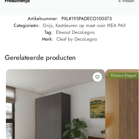
Productietijd
4 Weken
Artikelnummer:
PXL#19SPADECO100573
Categorieën:
Grijs
,
Kastdeuren op maat voor IKEA PAX
Tag:
Elswout DecoLegno
Merk:
Cleaf by DecoLegno
Gerelateerde producten
Elswout Elegant