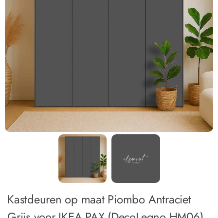
Kastdeuren op maat Piombo Antraciet
Grijs voor IKEA PAX (DecoLegno HM06)