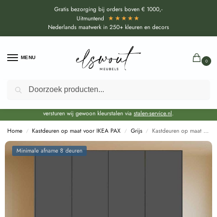
Gratis bezorging bij orders boven € 1000,-
★★★★★
Uitmuntend
Nederlands maatwerk in 250+ kleuren en decors
MENU
0
Zoeken
Door de bouwvakperiode geldt voor alle collecties momenteel een EXTRA
levertijd van circa 3-4 weken bovenop de reguliere levertijd.
Onze showroom blijft gewoon geopend voor advies, inspiratie. Daarnaast
versturen wij gewoon kleurstalen via
stalen-service.nl
.
Home
Kastdeuren op maat voor IKEA PAX
Grijs
Kastdeuren op maat Piombo Antraciet Grijs voor IKEA PAX (DecoLegno HM06)
/
/
/
Minimale afname 8 deuren