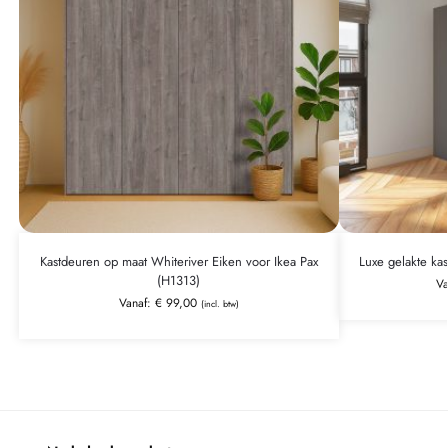
Kastdeuren op maat Whiteriver Eiken voor Ikea Pax
Luxe gelakte ka
(H1313)
V
Vanaf:
€
99,00
(incl. btw)