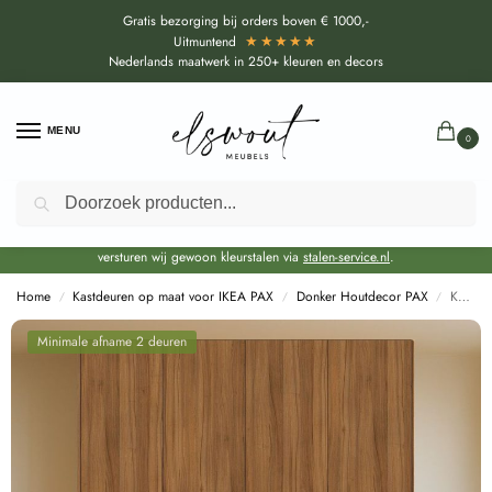
Gratis bezorging bij orders boven € 1000,-
★★★★★
Uitmuntend
Nederlands maatwerk in 250+ kleuren en decors
MENU
0
Zoeken
Door de bouwvakperiode geldt voor alle collecties momenteel een EXTRA
levertijd van circa 3-4 weken bovenop de reguliere levertijd.
Onze showroom blijft gewoon geopend voor advies, inspiratie. Daarnaast
versturen wij gewoon kleurstalen via
stalen-service.nl
.
Home
Kastdeuren op maat voor IKEA PAX
Donker Houtdecor PAX
Kastdeuren op maat Notenhout Dijon Natuur voor Ikea Pax (H3734)
/
/
/
Minimale afname 2 deuren