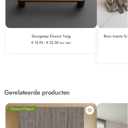
Deurgreep Elswout Twijg
Blum Inserta Sc
€
14,95
-
€
23,50
(incl. btw)
Gerelateerde producten
Elswout Elegant