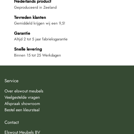
Nederlands product
Geproduceerd in Zeeland
Tevreden klanten
Gemiddeld krijgen wij een 9,5!
Garantie
Altijd 2 tot 5 jaar fabrieksgarantie
Snelle levering
Binnen 15 tot 25 Werkdagen
Service
Over elswout meubels
Veelgestelde vragen
Afspraak showroom
Bestel een kleurstaal
Contact
Elswout Meubels BV