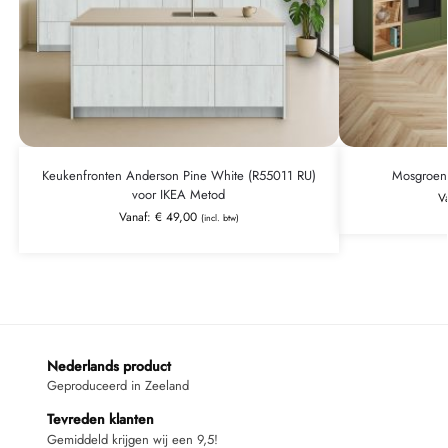
Keukenfronten Anderson Pine White (R55011 RU)
Mosgroen
voor IKEA Metod
V
Vanaf:
€
49,00
(incl. btw)
Nederlands product
Geproduceerd in Zeeland
Tevreden klanten
Gemiddeld krijgen wij een 9,5!