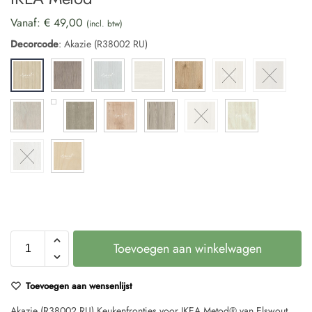
Vanaf:
€
49,00
(incl. btw)
Decorcode
:
Akazie (R38002 RU)
Toevoegen aan winkelwagen
Toevoegen aan wensenlijst
Akazie (R38002 RU) Keukenfrontjes voor IKEA Metod® van Elswout