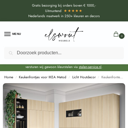
Gratis bezorging bij orders boven € 1000,-
★★★★★
Uitmuntend
Nederlands maatwerk in 250+ kleuren en decors
MENU
0
Zoeken
Door de bouwvakperiode geldt voor alle collecties momenteel een EXTRA
levertijd van circa 3-4 weken bovenop de reguliere levertijd.
Onze showroom blijft gewoon geopend voor advies, inspiratie. Daarnaast
versturen wij gewoon kleurstalen via
stalen-service.nl
.
Home
Keukenfrontjes voor IKEA Metod
Licht Houtdecor
Keukenfronten Akazie (R38002 RU) voor IKEA Metod
/
/
/