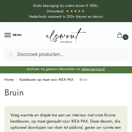
Gratis bezorging bij orders boven € 1000,-
★★★★★
Uitmuntend
Nederlands maatwerk in 250+ kleuren en decors
MENU
0
Zoeken
Door de bouwvakperiode geldt voor alle collecties momenteel een EXTRA
levertijd van circa 3-4 weken bovenop de reguliere levertijd.
Onze showroom blijft gewoon geopend voor advies, inspiratie. Daarnaast
versturen wij gewoon kleurstalen via
stalen-service.nl
.
Home
Kastdeuren op maat voor IKEA PAX
Bruin
/
/
Bruin
Voeg warmte en diepte toe aan uw interieur met onze Bruine
kastdeuren, op maat gemaakt voor IKEA PAX. Deze deuren, die
optioneel doorlopen van vloer tot plafond, geven uw ruimte een