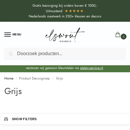
Gratis bezorging bij orders boven € 1000,-
★★★★★
Uitmuntend
Nederlands maatwerk in 250+ kleuren en decors
MENU
0
Zoeken
Door de bouwvakperiode geldt voor alle collecties momenteel een EXTRA
levertijd van circa 3-4 weken bovenop de reguliere levertijd.
Onze showroom blijft gewoon geopend voor advies, inspiratie. Daarnaast
versturen wij gewoon kleurstalen via
stalen-service.nl
.
Home
Product Decorgroep
Grijs
/
/
Grijs
SHOW FILTERS