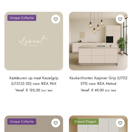
Unique Collectie
Kastdeuren op maat Kiezelgrijs
Keukenfronten Kasjmier Grijs (U702
(U15133 SD) voor IKEA PAX
ST9) voor IKEA Metod
Vanaf:
€
125,00
Vanaf:
€
49,00
(incl. btw)
(incl. btw)
Unique Collectie
Elswout Elegant