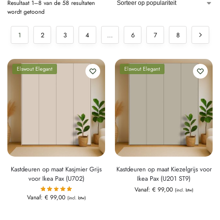
Resultaat 1–8 van de 58 resultaten
wordt getoond
1
2
3
4
…
6
7
8
Elswout Elegant
Elswout Elegant
Kastdeuren op maat Kasjmier Grijs
Kastdeuren op maat Kiezelgrijs voor
voor Ikea Pax (U702)
Ikea Pax (U201 ST9)
Vanaf:
€
99,00
(incl. btw)
Vanaf:
€
99,00
(incl. btw)