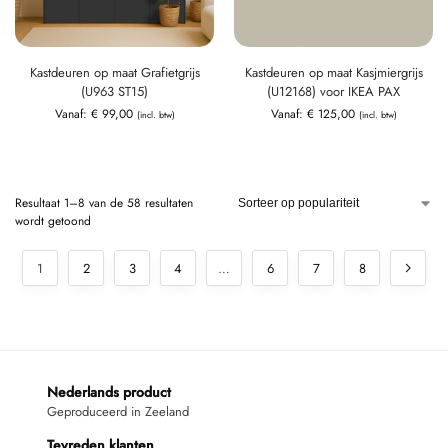
Kastdeuren op maat Grafietgrijs
Kastdeuren op maat Kasjmiergrijs
(U963 ST15)
(U12168) voor IKEA PAX
Vanaf:
€
99,00
Vanaf:
€
125,00
(incl. btw)
(incl. btw)
Resultaat 1–8 van de 58 resultaten
wordt getoond
1
2
3
4
…
6
7
8
Nederlands product
Geproduceerd in Zeeland
Tevreden klanten