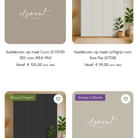
Kastdeuren op maat Cuvo (U15190
Kastdeuren op maat Lichtgrijs voor
SD) voor IKEA PAX
Ikea Pax (U708)
Vanaf:
€
125,00
Vanaf:
€
99,00
(incl. btw)
(incl. btw)
Elswout Elegant
Unique Collectie