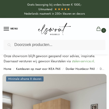
Gratis bezorging bij orders boven € 1000,-
★★★★★
Uitmuntend
Nederlands maatwerk in 250+ kleuren en decors
MENU
0
Door de bouwvakperiode geldt voor alle collecties momenteel een
Zoeken
EXTRA levertijd van circa 3-4 weken bovenop de reguliere levertijd.
Onze showroom blijft gewoon geopend voor advies, inspiratie.
Daarnaast versturen wij gewoon kleurstalen via
stalen-service.nl
.
Home
Kastdeuren op maat voor IKEA PAX
Donker Houtdecor PAX
Decolegno Jiometori Licht Bruin Eiken voor Ikea Pax (S191)
/
/
/
Minimale afname 8 deuren