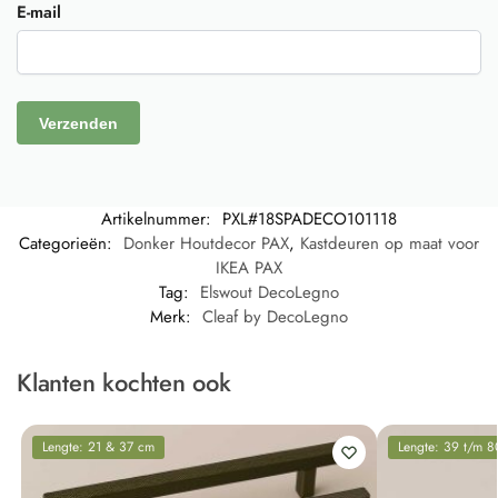
E-mail
Artikelnummer:
PXL#18SPADECO101118
Categorieën:
Donker Houtdecor PAX
,
Kastdeuren op maat voor
IKEA PAX
Tag:
Elswout DecoLegno
Merk:
Cleaf by DecoLegno
Klanten kochten ook
Lengte: 21 & 37 cm
Lengte: 39 t/m 