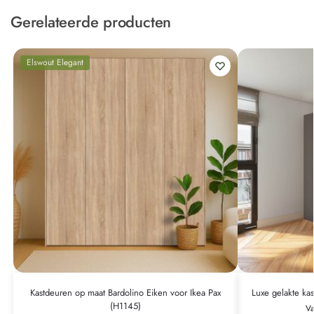
Gerelateerde producten
Elswout Elegant
Kastdeuren op maat Bardolino Eiken voor Ikea Pax
Luxe gelakte ka
(H1145)
V