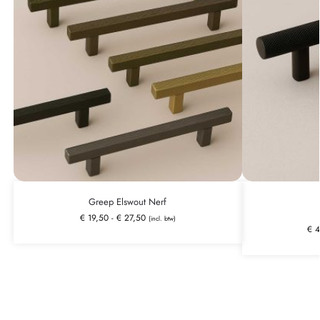
Greep Elswout Nerf
€
19,50
-
€
27,50
(incl. btw)
€
4