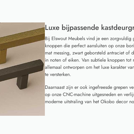
Luxe bijpassende kastdeurg
Bij Elswout Meubels vind je een zorgvuldig 
knoppen die perfect aansluiten op onze borin
mat messing, zwart geborsteld antraciet of
in noten of eiken. Van subtiele knoppen to
allemaal ontworpen om het luxe karakter v
te versterken.
Daarnaast zijn er ook ingefreesde grepen ve
op onze CNC-machine uitgesneden en verlijm
moderne uitstraling van het Okobo decor nog