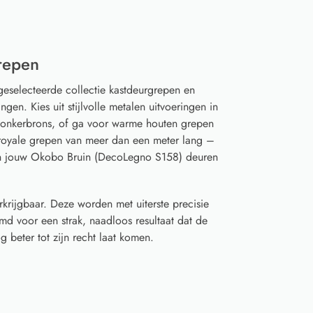
repen
geselecteerde collectie kastdeurgrepen en
gen. Kies uit stijlvolle metalen uitvoeringen in
 donkerbrons, of ga voor warme houten grepen
t royale grepen van meer dan een meter lang –
an jouw Okobo Bruin (DecoLegno S158) deuren
rkrijgbaar. Deze worden met uiterste precisie
d voor een strak, naadloos resultaat dat de
 beter tot zijn recht laat komen.