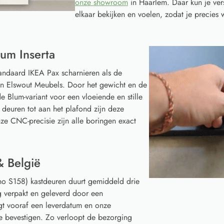
onze showroom
in Haarlem. Daar kun je ver
elkaar bekijken en voelen, zodat je precies w
um Inserta
tandaard IKEA Pax scharnieren als de
van Elswout Meubels. Door het gewicht en de
e Blum-variant voor een vloeiende en stille
 deuren tot aan het plafond zijn deze
ze CNC-precisie zijn alle boringen exact
& België
o S158) kastdeuren duurt gemiddeld drie
g verpakt en geleverd door een
gt vooraf een leverdatum en onze
te bevestigen. Zo verloopt de bezorging