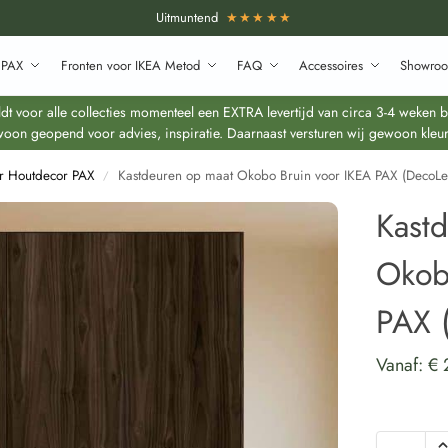
Uitmuntend
★★★★★
 PAX
Fronten voor IKEA Metod
FAQ
Accessoires
Showroo
 voor alle collecties momenteel een EXTRA levertijd van circa 3-4 weken bo
oon geopend voor advies, inspiratie. Daarnaast versturen wij gewoon kleur
r Houtdecor PAX
Kastdeuren op maat Okobo Bruin voor IKEA PAX (DecoL
/
Kast
Okob
PAX 
Vanaf:
€