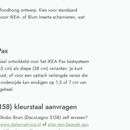
afondhoog ontwerp. Kies voor standaard
voor IKEA‑ of Blum Inserta‑scharnieren, wat
Pax
iaal ontwikkeld voor het IKEA Pax kastsysteem
5 cm) als diepe (58 cm) varianten. Je kunt
ast, of voor een optisch verlengde versie die
 onderzijde kan eindigen op 1,5 of 7 cm van
geheel.
58) kleurstaal aanvragen
n Okobo Bruin (DecoLegno S158) zelf ervaren?
a
www.stalen-service.nl
of
plan een bezoek aan