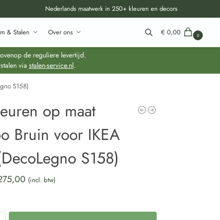
Nederlands maatwerk in 250+ kleuren en decors
m & Stalen
Over ons
€
0,00
0
Zoeken
venop de reguliere levertijd.
stalen via
stalen-service.nl
.
egno S158)
deuren op maat
o Bruin voor IKEA
(DecoLegno S158)
275,00
(incl. btw)