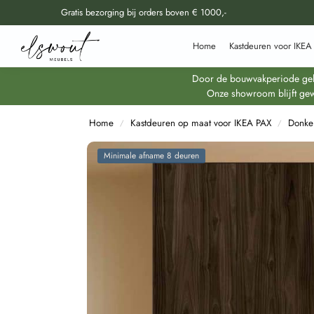
Gratis bezorging bij orders boven € 1000,-
Doorzoek al onze producten
Home
Kastdeuren voor IKEA
Door de bouwvakperiode geldt
Onze showroom blijft gew
Home
Kastdeuren op maat voor IKEA PAX
Donke
/
/
Minimale afname 8 deuren