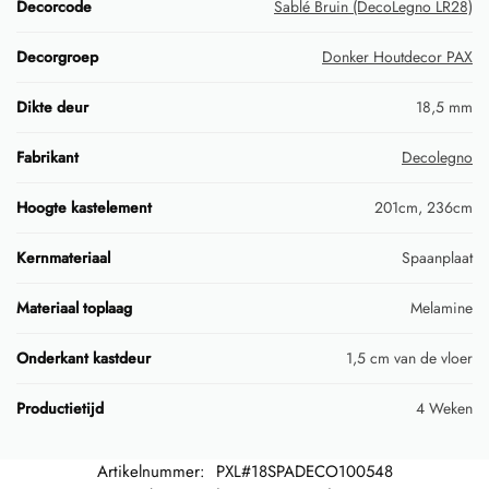
Decorcode
Sablé Bruin (DecoLegno LR28)
Decorgroep
Donker Houtdecor PAX
Dikte deur
18,5 mm
Fabrikant
Decolegno
Hoogte kastelement
201cm, 236cm
Kernmateriaal
Spaanplaat
Materiaal toplaag
Melamine
Onderkant kastdeur
1,5 cm van de vloer
Productietijd
4 Weken
Artikelnummer:
PXL#18SPADECO100548