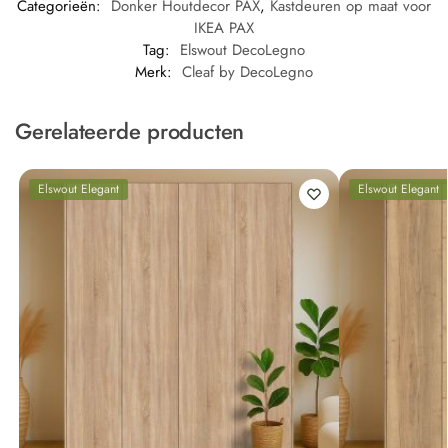
Categorieën:
Donker Houtdecor PAX
,
Kastdeuren op maat voor
IKEA PAX
Tag:
Elswout DecoLegno
Merk:
Cleaf by DecoLegno
Gerelateerde producten
Elswout Elegant
Elswout Elegant