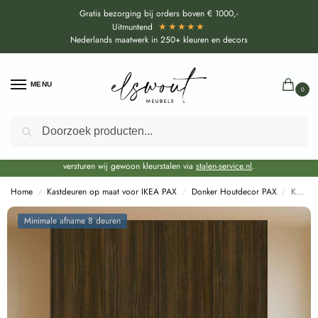
Gratis bezorging bij orders boven € 1000,-
★★★★★
Uitmuntend
Nederlands maatwerk in 250+ kleuren en decors
MENU
0
Zoeken
Door de bouwvakperiode geldt voor alle collecties momenteel een EXTRA
levertijd van circa 3-4 weken bovenop de reguliere levertijd.
Onze showroom blijft gewoon geopend voor advies, inspiratie. Daarnaast
versturen wij gewoon kleurstalen via
stalen-service.nl
.
Home
Kastdeuren op maat voor IKEA PAX
Donker Houtdecor PAX
Kastdeuren op maat Sablé Bruin notenhout voor IKEA PAX (DecoLegno LR28)
/
/
/
Minimale afname 8 deuren