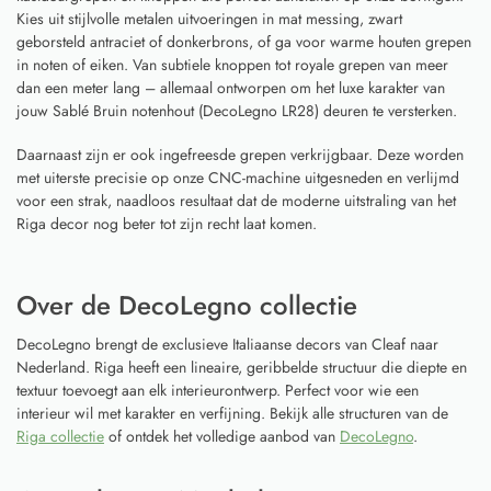
Kies uit stijlvolle metalen uitvoeringen in mat messing, zwart
geborsteld antraciet of donkerbrons, of ga voor warme houten grepen
in noten of eiken. Van subtiele knoppen tot royale grepen van meer
dan een meter lang – allemaal ontworpen om het luxe karakter van
jouw Sablé Bruin notenhout (DecoLegno LR28) deuren te versterken.
Daarnaast zijn er ook ingefreesde grepen verkrijgbaar. Deze worden
met uiterste precisie op onze CNC-machine uitgesneden en verlijmd
voor een strak, naadloos resultaat dat de moderne uitstraling van het
Riga decor nog beter tot zijn recht laat komen.
Over de DecoLegno collectie
DecoLegno brengt de exclusieve Italiaanse decors van Cleaf naar
Nederland. Riga heeft een lineaire, geribbelde structuur die diepte en
textuur toevoegt aan elk interieurontwerp. Perfect voor wie een
interieur wil met karakter en verfijning. Bekijk alle structuren van de
Riga collectie
of ontdek het volledige aanbod van
DecoLegno
.