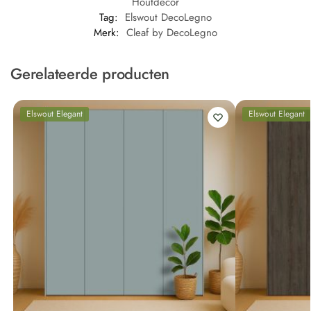
Houtdecor
Tag:
Elswout DecoLegno
Merk:
Cleaf by DecoLegno
Gerelateerde producten
Elswout Elegant
Elswout Elegant