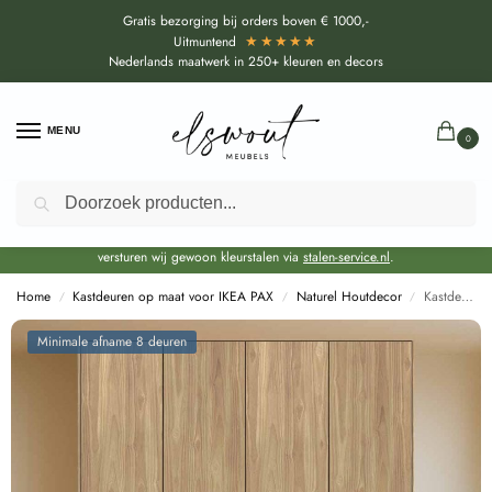
Gratis bezorging bij orders boven € 1000,-
★★★★★
Uitmuntend
Nederlands maatwerk in 250+ kleuren en decors
MENU
0
Zoeken
Door de bouwvakperiode geldt voor alle collecties momenteel een EXTRA
levertijd van circa 3-4 weken bovenop de reguliere levertijd.
Onze showroom blijft gewoon geopend voor advies, inspiratie. Daarnaast
versturen wij gewoon kleurstalen via
stalen-service.nl
.
Home
Kastdeuren op maat voor IKEA PAX
Naturel Houtdecor
Kastdeuren op maat Okobo Naturellen voor IKEA PAX (DecoLegno S160)
/
/
/
Minimale afname 8 deuren