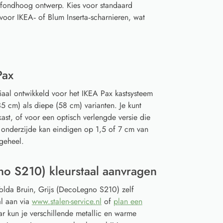
afondhoog ontwerp. Kies voor standaard
voor IKEA‑ of Blum Inserta‑scharnieren, wat
Pax
iaal ontwikkeld voor het IKEA Pax kastsysteem
5 cm) als diepe (58 cm) varianten. Je kunt
ast, of voor een optisch verlengde versie die
 onderzijde kan eindigen op 1,5 of 7 cm van
geheel.
no S210) kleurstaal aanvragen
Tolda Bruin, Grijs (DecoLegno S210) zelf
l aan via
www.stalen-service.nl
of
plan een
r kun je verschillende metallic en warme