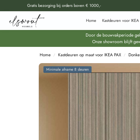
Gratis bezorging bij orders boven € 1000,-
Doorzoek al onze producten
Home
Kastdeuren voor IKEA
Door de bouwvakperiode geldt
Onze showroom blijft gew
Home
Kastdeuren op maat voor IKEA PAX
Donke
/
/
Minimale afname 8 deuren