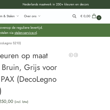
Nederlands maatwerk in 250+ kleuren en decors
m & Stalen
Over ons
€
0,00
0
Zoeken
venop de reguliere levertijd.
stalen via
stalen-service.nl
.
ecoLegno S210)
deuren op maat
 Bruin, Grijs voor
 PAX (DecoLegno
)
250,00
(incl. btw)