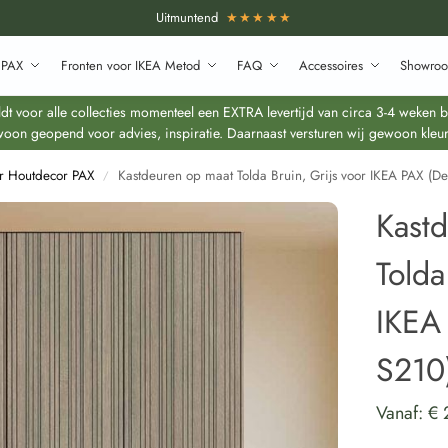
Uitmuntend
★★★★★
 PAX
Fronten voor IKEA Metod
FAQ
Accessoires
Showroo
 voor alle collecties momenteel een EXTRA levertijd van circa 3-4 weken bo
oon geopend voor advies, inspiratie. Daarnaast versturen wij gewoon kleur
r Houtdecor PAX
Kastdeuren op maat Tolda Bruin, Grijs voor IKEA PAX (D
/
Kast
Tolda
IKEA
S210
Vanaf:
€