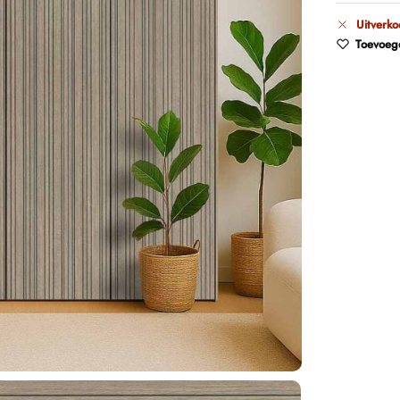
Uitverko
Toevoege