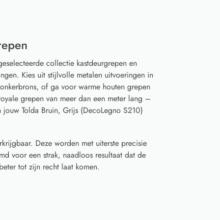
repen
geselecteerde collectie kastdeurgrepen en
gen. Kies uit stijlvolle metalen uitvoeringen in
 donkerbrons, of ga voor warme houten grepen
t royale grepen van meer dan een meter lang –
n jouw Tolda Bruin, Grijs (DecoLegno S210)
rkrijgbaar. Deze worden met uiterste precisie
d voor een strak, naadloos resultaat dat de
eter tot zijn recht laat komen.