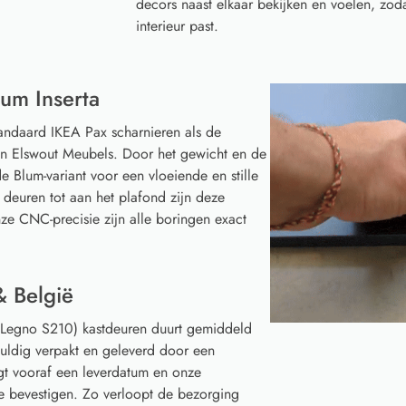
decors naast elkaar bekijken en voelen, zoda
interieur past.
um Inserta
tandaard IKEA Pax scharnieren als de
van Elswout Meubels. Door het gewicht en de
e Blum-variant voor een vloeiende en stille
 deuren tot aan het plafond zijn deze
ze CNC-precisie zijn alle boringen exact
& België
coLegno S210) kastdeuren duurt gemiddeld
uldig verpakt en geleverd door een
gt vooraf een leverdatum en onze
te bevestigen. Zo verloopt de bezorging