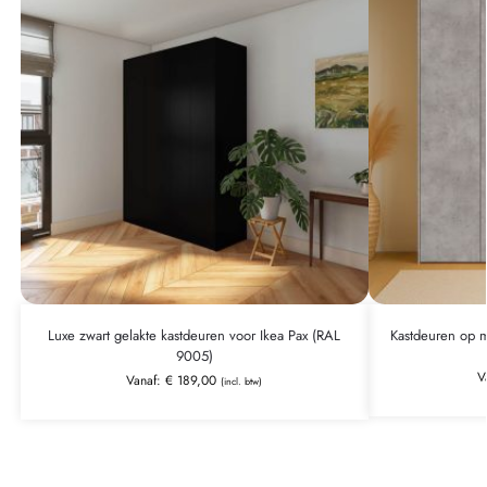
Luxe zwart gelakte kastdeuren voor Ikea Pax (RAL
Kastdeuren op m
9005)
V
Vanaf:
€
189,00
(incl. btw)