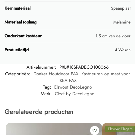
Kernmateriaal
Spaanplaat
Materiaal toplaag
Melamine
Onderkant kastdeur
1,5 cm van de vloer
Productietijd
4 Weken
Artikelnummer:
PXL#18SPADECO100066
Categorieën:
Donker Houtdecor PAX
,
Kastdeuren op maat voor
IKEA PAX
Tag:
Elswout DecoLegno
Merk:
Cleaf by DecoLegno
Gerelateerde producten
Elswout Elegant