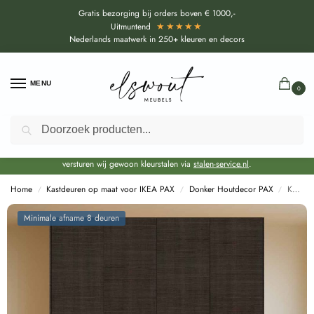
Gratis bezorging bij orders boven € 1000,-
★★★★★
Uitmuntend
Nederlands maatwerk in 250+ kleuren en decors
MENU
0
Zoeken
Door de bouwvakperiode geldt voor alle collecties momenteel een EXTRA
levertijd van circa 3-4 weken bovenop de reguliere levertijd.
Onze showroom blijft gewoon geopend voor advies, inspiratie. Daarnaast
versturen wij gewoon kleurstalen via
stalen-service.nl
.
Home
Kastdeuren op maat voor IKEA PAX
Donker Houtdecor PAX
Kastdeuren op maat Tranché Bruin voor IKEA PAX (DecoLegno LM08)
/
/
/
Minimale afname 8 deuren