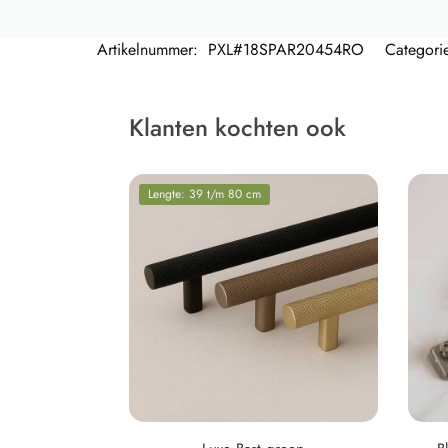
Artikelnummer:
PXL#18SPAR20454RO
Categori
Klanten kochten ook
Lengte: 39 t/m 80 cm