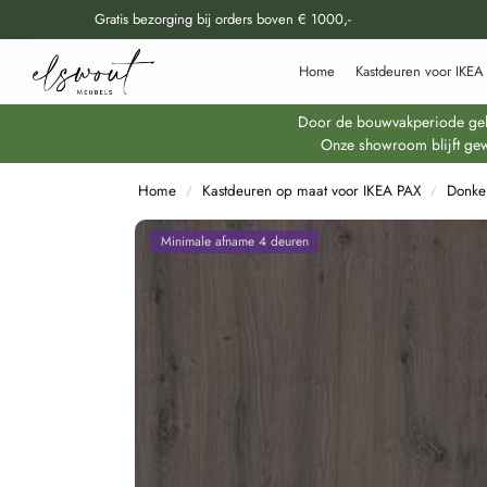
Gratis bezorging bij orders boven € 1000,-
Doorzoek al onze producten
Home
Kastdeuren voor IKEA
Door de bouwvakperiode geldt
Onze showroom blijft gew
Home
Kastdeuren op maat voor IKEA PAX
Donke
/
/
Minimale afname 4 deuren