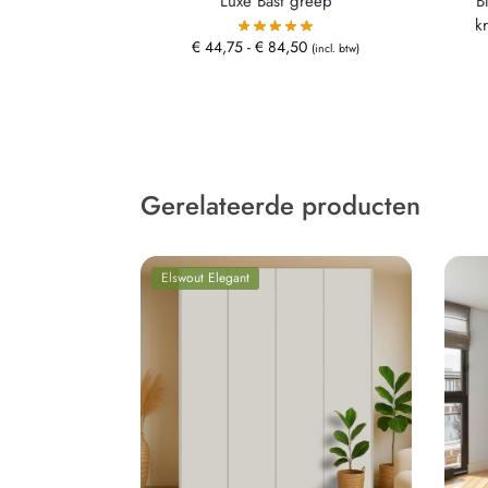
Luxe Bast greep
B
k
€
44,75
-
€
84,50
(incl. btw)
Gerelateerde producten
Elswout Elegant