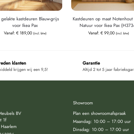
 gelakte kastdeuren Blauw-grijs
Kastdeuren op maat Notenhout 
voor Ikea Pax
Natuur voor Ikea Pax (H373
Vanaf:
€
189,00
Vanaf:
€
99,00
(incl. btw)
(incl. btw)
reden klanten
Garantie
ddeld krijgen wij een 9,5!
Altijd 2 tot 5 jaar fabrieksgar
Showroom
Meubels BV
Plan een showroomafspraak
t 1f
Maandag: 10:00 – 17:00 uur
 Haarlem
Dinsdag: 10:00 – 17:00 uur