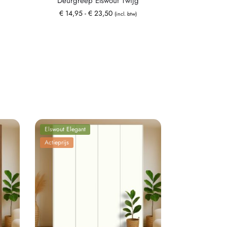
Deurgreep Elswout Twijg
€
14,95
-
€
23,50
(incl. btw)
Elswout Elegant
Actieprijs