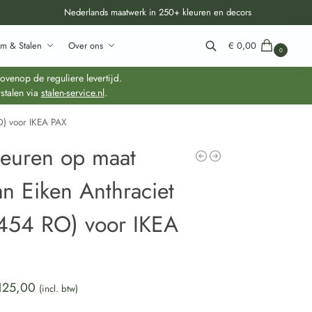
Nederlands maatwerk in 250+ kleuren en decors
m & Stalen
Over ons
€
0,00
0
Zoeken
venop de reguliere levertijd.
stalen via
stalen-service.nl
.
O) voor IKEA PAX
deuren op maat
an Eiken Anthraciet
454 RO) voor IKEA
125,00
(incl. btw)