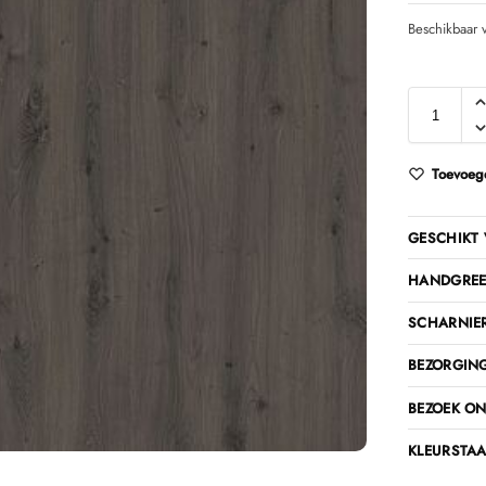
Beschikbaar v
Toevoege
GESCHIKT 
HANDGREE
SCHARNIE
BEZORGING
BEZOEK O
KLEURSTAA