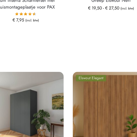
lum Inserta Scharnierset met
Greep Elswout Nerf
ruismontageplaatje voor PAX
€
19,50
-
€
27,50
(incl. btw)
€
7,95
(incl. btw)
Elswout Elegant