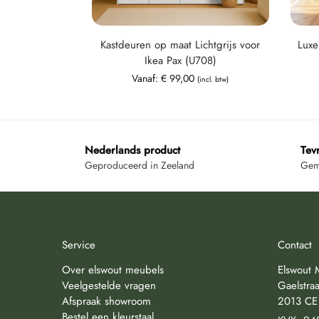
Kastdeuren op maat Lichtgrijs voor
Luxe
Ikea Pax (U708)
Vanaf:
€
99,00
(incl. btw)
Nederlands product
Tev
Geproduceerd in Zeeland
Gemi
Service
Contact
Over elswout meubels
Elswout 
Veelgestelde vragen
Gaelstraa
Afspraak showroom
2013 CE
Bestel een kleurstaal