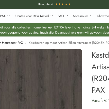
Uitmuntend
★★★★★
 PAX
Fronten voor IKEA Metod
FAQ
Accessoires
Showroo
 voor alle collecties momenteel een EXTRA levertijd van circa 3-4 weken bo
oon geopend voor advies, inspiratie. Daarnaast versturen wij gewoon kleur
r Houtdecor PAX
Kastdeuren op maat Artisan Eiken Anthraciet (R20454 R
/
Kast
Artis
(R20
PAX
Vanaf:
€