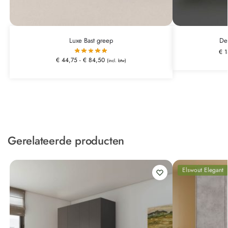
Luxe Bast greep
De
€
1
€
44,75
-
€
84,50
(incl. btw)
Gerelateerde producten
Elswout Elegant