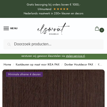
Gratis bezorging bij orders boven € 1000,-
★★★★★
Uitmuntend
Nederlands maatwerk in 250+ kleuren en decors
MENU
0
Zoeken
Door de bouwvakperiode geldt voor alle collecties momenteel een EXTRA
levertijd van circa 3-4 weken bovenop de reguliere levertijd.
Onze showroom blijft gewoon geopend voor advies, inspiratie. Daarnaast
versturen wij gewoon kleurstalen via
stalen-service.nl
.
Home
Kastdeuren op maat voor IKEA PAX
Donker Houtdecor PAX
Kastdeuren op maat Eiken Donker (R20033 RU) voor IKEA PAX
/
/
/
Minimale afname 4 deuren