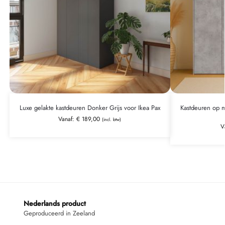
Luxe gelakte kastdeuren Donker Grijs voor Ikea Pax
Kastdeuren op m
Vanaf:
€
189,00
(incl. btw)
V
Nederlands product
Geproduceerd in Zeeland