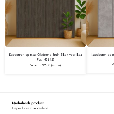
Kastdeuren op maat Gladstone Bruin Eiken voor Ikea
Kastdeuren op m
Pax (H3342)
V
Vanaf:
€
99,00
(incl. btw)
Nederlands product
Geproduceerd in Zeeland