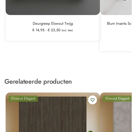
Deurgreep Elswout Twijg
Blum Inserta Sc
€
14,95
-
€
23,50
(incl. btw)
Gerelateerde producten
Elswout Elegant
Elswout Elegant