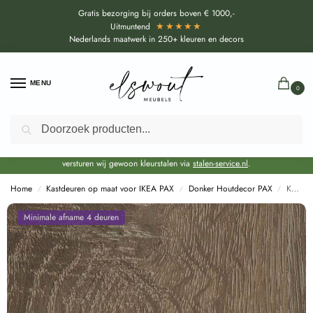
Gratis bezorging bij orders boven € 1000,-
★★★★★
Uitmuntend
Nederlands maatwerk in 250+ kleuren en decors
MENU
0
Zoeken
Door de bouwvakperiode geldt voor alle collecties momenteel een EXTRA
levertijd van circa 3-4 weken bovenop de reguliere levertijd.
Onze showroom blijft gewoon geopend voor advies, inspiratie. Daarnaast
versturen wij gewoon kleurstalen via
stalen-service.nl
.
Home
Kastdeuren op maat voor IKEA PAX
Donker Houtdecor PAX
Kastdeuren op maat Sonoma eiken truffel (R20031 RU) voor IKEA PAX
/
/
/
Minimale afname 4 deuren