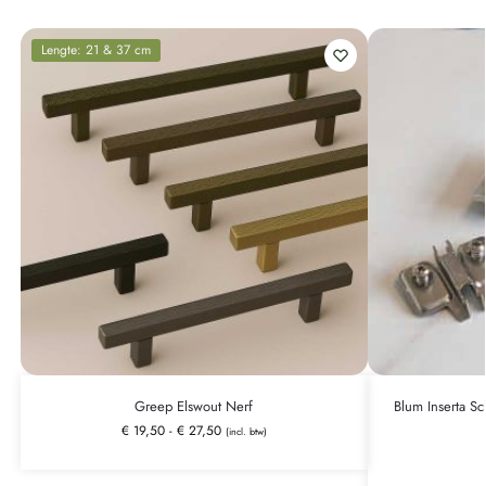
Lengte: 21 & 37 cm
Greep Elswout Nerf
Blum Inserta Sc
€
19,50
-
€
27,50
(incl. btw)