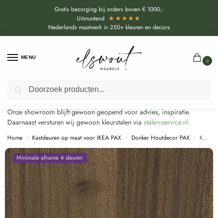
Gratis bezorging bij orders boven € 1000,-
★★★★★
Uitmuntend
Nederlands maatwerk in 250+ kleuren en decors
MENU
0
Door de bouwvakperiode geldt voor alle collecties momenteel een
Zoeken
EXTRA levertijd van circa 3-4 weken bovenop de reguliere levertijd.
Onze showroom blijft gewoon geopend voor advies, inspiratie.
Daarnaast versturen wij gewoon kleurstalen via
stalen-service.nl
.
Home
Kastdeuren op maat voor IKEA PAX
Donker Houtdecor PAX
Kastdeuren op maat Altamira Walnoot Donker (R30013 NW) voor IKEA PAX
/
/
/
Minimale afname 4 deuren