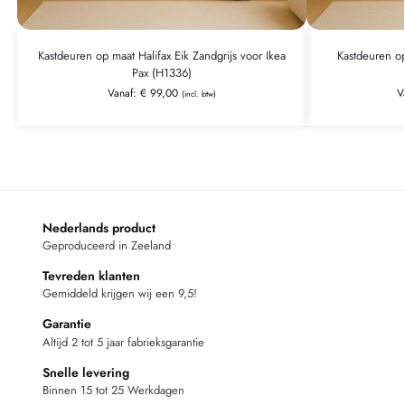
Kastdeuren op maat Halifax Eik Zandgrijs voor Ikea
Kastdeuren op
Pax (H1336)
Vanaf:
€
99,00
V
(incl. btw)
Nederlands product
Geproduceerd in Zeeland
Tevreden klanten
Gemiddeld krijgen wij een 9,5!
Garantie
Altijd 2 tot 5 jaar fabrieksgarantie
Snelle levering
Binnen 15 tot 25 Werkdagen