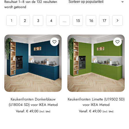
Resultaat 1–8 van de 132 resultaten
wordt getoond
1
2
3
4
…
15
16
17
Keukenfronten Donkerblauw
Keukenfronten Limette (U19502 SD)
(U18004 SD) voor IKEA Metod
voor IKEA Metod
Vanaf:
€
49,00
Vanaf:
€
49,00
(incl. btw)
(incl. btw)