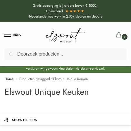
Gratis bezorging bij orders boven € 1000,-
★★★★★
Uitmuntend
Nederlands maatwerk in 250+ kleuren en decors
MENU
0
Zoeken
Door de bouwvakperiode geldt voor alle collecties momenteel een EXTRA
levertijd van circa 3-4 weken bovenop de reguliere levertijd.
Onze showroom blijft gewoon geopend voor advies, inspiratie. Daarnaast
versturen wij gewoon kleurstalen via
stalen-service.nl
.
Home
Producten getagged “Elswout Unique Keuken”
/
Elswout Unique Keuken
SHOW FILTERS