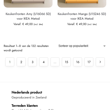
Keukenfronten Amy (U16066 SD)
Keukenfronten Mango (U15246 SD)
voor IKEA Metod
voor IKEA Metod
Vanaf:
€
49,00
Vanaf:
€
49,00
(incl. btw)
(incl. btw)
Resultaat 1–8 van de 132 resultaten
wordt getoond
1
2
3
4
…
15
16
17
Nederlands product
Geproduceerd in Zeeland
Tevreden klanten